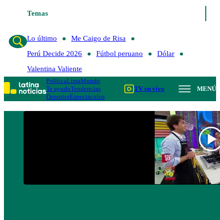
Temas
Lo último
Me Caigo de Risa
Perú Decide 2026
Lo último
Me Caigo de Risa
Perú Decide 2026
Fútbol peruano
Dólar
Valentina Valiente
Política
Lima
Mundo
Te ayudo
Tendencias
TV en vivo
MENÚ
Deportes
Espectáculos