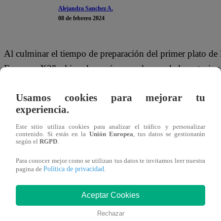
Alejandra Sanchez A.
08 de febrero 2024
Al culminar el tiempo de preparación del primer plato d
Famosos X2”, el jurado pasó por cada una de las estacione
tamalitos verdes.
Usamos cookies para mejorar tu
Al momento de probar los tamalitos hechos por Austin y
experiencia.
en halagar la sazón de padre e hijo. “Es el mejor tamalit
Este sitio utiliza cookies para analizar el tráfico y personalizar
contenido. Si estás en la
Unión Europea
, tus datos se gestionarán
aseguró Bocchio.
según el
RGPD
.
Este jueves 8 de febrero se vive la primera Noche de El
Para conocer mejor como se utilizan tus datos te invitamos leer nuestra
Política de privacidad
pagina de
.
Josetty y Génnesis Hurtado; Rodrigo Sánchez-Patiño y Jo
lucharán por su permanencia en el programa culinario de
Aceptar Cookies
Rechazar