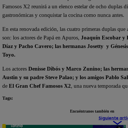
Famosos X2 reunirá a un elenco estelar de ocho duplas dis
gastronómicas y conquistar la cocina como nunca antes.
En esta renovada edición, las cuatro primeras duplas que 
son: los actores de Papá en Apuros,
Joaquín Escobar y 
Díaz y Pacho Cavero; las hermanas Josetty y Génesi
Toyo.
Los actores
Denisse Dibós y Marco Zunino; las herman
Austin y su padre Steve Palao; y los amigos Pablo Sa
de
El Gran Chef Famosos X2
, una nueva temporada que 
Tags:
destacada minuto
El Gran Chef Famosos
Encuéntranos también en
Siguiente artí
Teléfono: 219