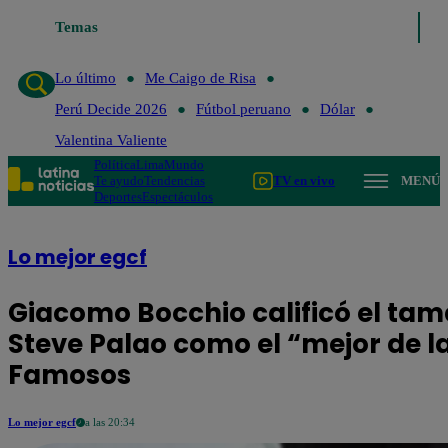
Temas
Lo último
Me Caigo de Ris
Lo último
Me Caigo de Risa
Perú Decide 2026
Fútbol peruano
Dólar
Valentina Valiente
Política
Lima
Mundo
Te ayudo
Tendencias
TV en vivo
MENÚ
Deportes
Espectáculos
Lo mejor egcf
Giacomo Bocchio calificó el tama
Steve Palao como el “mejor de la
Famosos
Lo mejor egcf
a las 20:34