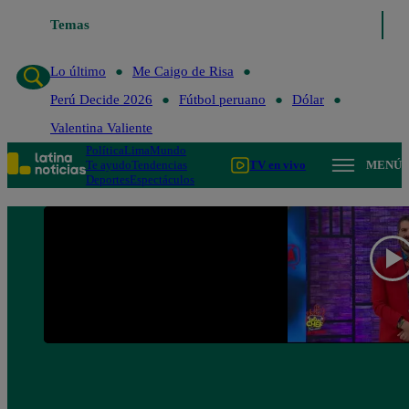
Temas
Lo último
Me Caigo de Risa
Lo último
Me Caigo de Risa
Perú Decide 2026
Fútbol peruano
Dólar
Valentina Valiente
Política
Lima
Mundo
Te ayudo
Tendencias
TV en vivo
MENÚ
Deportes
Espectáculos