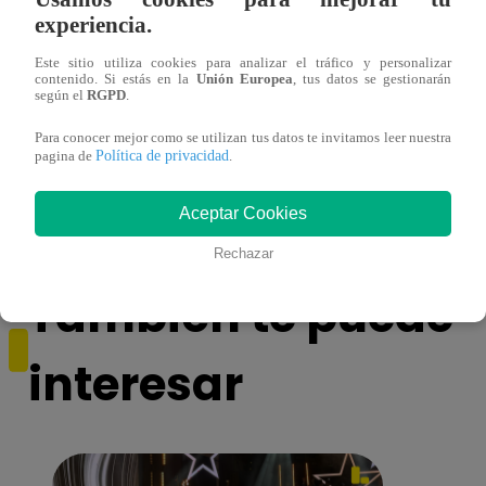
experiencia.
Este sitio utiliza cookies para analizar el tráfico y personalizar
contenido. Si estás en la
Unión Europea
, tus datos se gestionarán
según el
RGPD
.
¿Por qué Nelly Rossinelli se volvió viral
La ca
Para conocer mejor como se utilizan tus datos te invitamos leer nuestra
antes de Navidad?
conmo
Política de privacidad
pagina de
.
Aceptar Cookies
Rechazar
También te puede
interesar