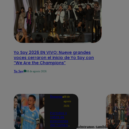
Yo Soy 2026 EN VIVO: Nueve grandes
voces cerraron el inicio de Yo Soy con
“We Are the Champions”
Yo Soy
08 de agosto 2026
Deportes
08 de
agosto
2026
Partidos y
tabla de
posiciones
del Torneo
Encuéntranos también en