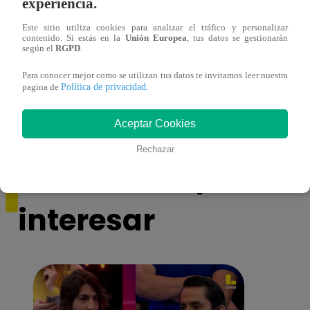
experiencia.
Este sitio utiliza cookies para analizar el tráfico y personalizar
contenido. Si estás en la
Unión Europea
, tus datos se gestionarán
según el
RGPD
.
¿Por qué Nelly Rossinelli se volvió viral
La ca
antes de Navidad?
conmo
Para conocer mejor como se utilizan tus datos te invitamos leer nuestra
Política de privacidad
pagina de
.
Aceptar Cookies
Rechazar
También te puede
interesar