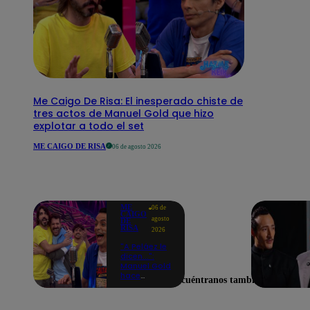
Me Caigo De Risa: El inesperado chiste de
tres actos de Manuel Gold que hizo
explotar a todo el set
ME CAIGO DE RISA
06 de agosto 2026
ME
06 de
CAIGO
agosto
DE
RISA
2026
"A Peláez le
dicen...":
Manuel Gold
hace
Encuéntranos también en
explotar de
risa a Julio
Díaz antes