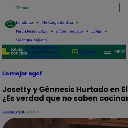
Temas
Lo último
Me Caigo de Risa
Perú Decide
Lo último
Me Caigo de Risa
Perú Decide 2026
Fútbol peruano
Dólar
Valentina Valiente
Política
Lima
Mundo
Te ayudo
Tendencias
TV en vivo
MENÚ
Deportes
Espectáculos
Lo mejor egcf
Josetty y Génnesis Hurtado en E
¿Es verdad que no saben cocina
Lo mejor egcf
a las 11:16