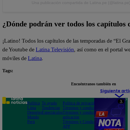
Una publicación compartida de Latina.pe (@latina.pe
¿Dónde podrán ver todos los capítulo
¡Latino! Todos los capítulos de las temporadas de “El Gr
de Youtube de
Latina Televisión
, así como en el portal w
móviles de
Latina
.
Tags:
destacada minuto
El Gran Chef Famosos
Encuéntranos también en
Siguiente artí
Teléfono: 219
X
Política
Te ayudo
Política de privacidad
1000
Lima
Tendencias
Términos y condiciones
Av. San
Deportes
Espectáculos
Términos y condiciones
Felipe 968
Mundo
aplicación
Jesús María
Perú
Términos y Condiciones
APP