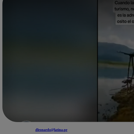
dleonardo@latina.pe