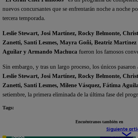
nuevos concursantes que se enfrentarán noche a noche por l
tercera temporada.
Leslie Stewart, Josi Martínez, Rocky Belmonte, Christ
Zanetti, Santi Lesmes, Mayra Goñi, Beatriz Mart
í
nez
Aguilar y Armando Machuca
fueron los famosos convo
Sin embargo, y tras un largo proceso, los únicos pasaron
Leslie Stewart, Josi Martínez, Rocky Belmonte, Christ
Zanetti, Santi Lesmes, Milene Vásquez, Fátima Agu
setiembre, la primera eliminada de la última fase del pro
Tags:
destacada minuto
El Gran Chef Famosos
Encuéntranos también en
Siguiente artí
Teléfono: 219