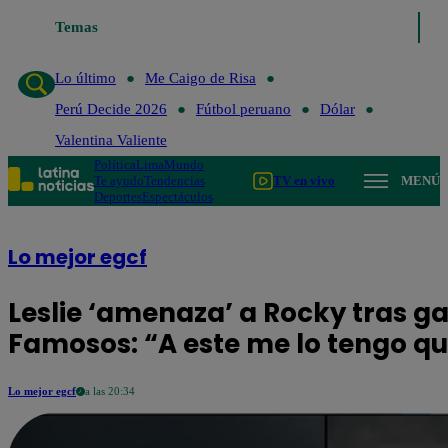
Temas
Lo último
Me Caigo de Risa
Perú Decide 2026
Fútbo
Lo último
Me Caigo de Risa
Perú Decide 2026
Fútbol peruano
Dólar
Valentina Valiente
Política
Lima
Mundo
Te ayudo
Tendencias
TV en vivo
MENÚ
Deportes
Espectáculos
Lo mejor egcf
Leslie ‘amenaza’ a Rocky tras ga
Famosos: “A este me lo tengo qu
Lo mejor egcf
a las 20:34