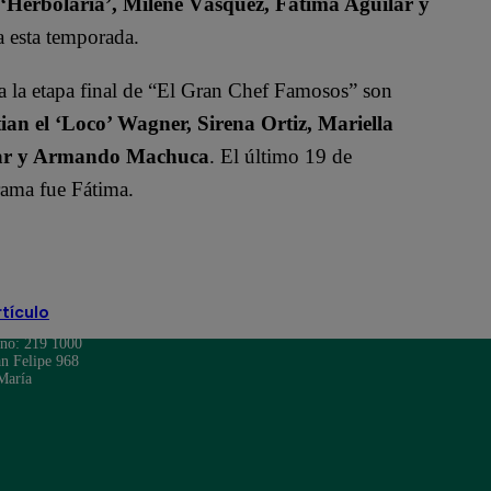
 ‘Herbolaria’, Milene Vásquez, Fátima Aguilar y
 esta temporada.
 a la etapa final de “El Gran Chef Famosos” son
ian el ‘Loco’ Wagner, Sirena Ortiz, Mariella
ilar y Armando Machuca
. El último 19 de
grama fue Fátima.
 Stewart
Loco Wagner
rtículo
ono: 219 1000
n Felipe 968
María