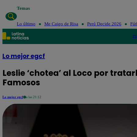
Temas
Lo último
Me Caig
Lo último
Me Caigo de Risa
Perú Decide 2026
Fút
Po
Lo mejor egcf
Leslie ‘chotea’ al Loco por trata
Famosos
Lo mejor egcf
a las 21:12