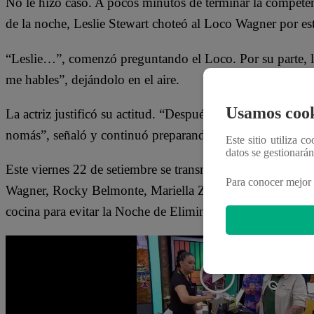
No le hizo caso. A pocos minutos de terminar la compete
de la noche, Leslie Stewart choteó al Loco Wagner por est
“Leslie…”, comenzó preguntando el Loco. Por su parte, la
me hables”, dejándolo en el aire.
Usamos cook
La actriz justificó su actitud. “Después de cómo me ha tra
nomás”, señaló y continuó preparando su plato.
Este sitio utiliza c
datos se gestionará
Este viernes 22 de setiembre se transmitió un nuevo epi
Para conocer mejor 
Wagner, Rocky Belmonte, Mariella Zanetti, Santi Lesmes 
cocina para evitar la Noche de Eliminación. Solo dos se 