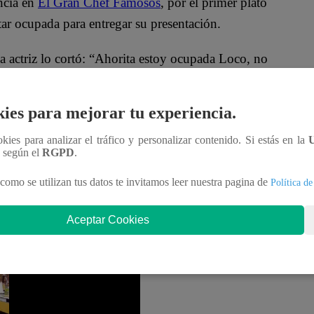
ncia en
El Gran Chef Famosos
, por el primer plato
ar ocupada para entregar su presentación.
 actriz lo cortó: “Ahorita estoy ocupada Loco, no
ies para mejorar tu experiencia.
tado, el Loco quiere que lo ayude. Haz tu colita
ookies para analizar el tráfico y personalizar contenido. Si estás en la
n según el
RGPD
.
sodio de “El Gran Chef Famosos”. Christian el Loco
como se utilizan tus datos te invitamos leer nuestra pagina de
Política de
y Leslie Stewart se enfrentan nuevamente en la
salvaron.
Aceptar Cookies