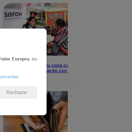
Unión Europea
, tus
Revisa con tu DNI si tu casa califica
como pobre, de acuerdo con el Sisfoh
.
 privacidad
Te ayudo
25 de mayo 2026
Rechazar