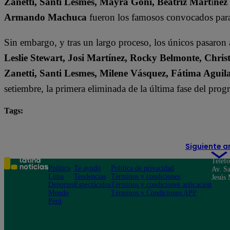
Zanetti, Santi Lesmes, Mayra Goñi, Beatriz Mart
í
nez
Armando Machuca
fueron los famosos convocados para
Sin embargo, y tras un largo proceso, los únicos pasaron
Leslie Stewart, Josi Martínez, Rocky Belmonte, Christ
Zanetti, Santi Lesmes, Milene Vásquez, Fátima Agu
setiembre, la primera eliminada de la última fase del pro
Tags:
destacada minuto
El Gran Chef Famosos
Leslie
Siguiente a
Teléf
Política
Te ayudo
Política de privacidad
Av. Sa
Lima
Tendencias
Términos y condiciones
Jesús 
Deportes
Espectáculos
Términos y condiciones aplicación
Mundo
Términos y Condiciones APP
Perú