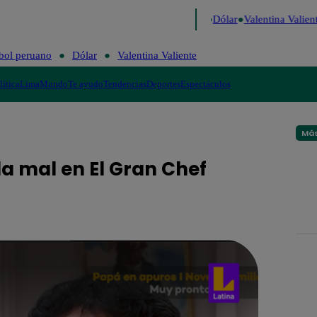
o de Risa
Perú Decide 2026
Fútbol peruano
Dólar
Valentina Valient
bol peruano
Dólar
Valentina Valiente
lítica
Lima
Mundo
Te ayudo
Tendencias
Deportes
Espectáculos
Más
rla mal en El Gran Chef