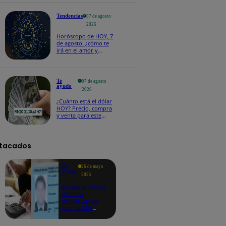
salvoconducto a
Betssy Chávez
Tendencias
07 de agosto
2026
Horóscopo de HOY, 7
de agosto: ¿cómo te
irá en el amor y
trabajo, según la IA?
Te
07 de agosto
ayudo
2026
¿Cuánto está el dólar
HOY? Precio, compra
y venta para este
viernes 7 de agosto
tacados
Te
26 de mayo
ayudo
2025
Revisa si tienes
deudas
consultando
con tu DNI:
aquí los
detalles