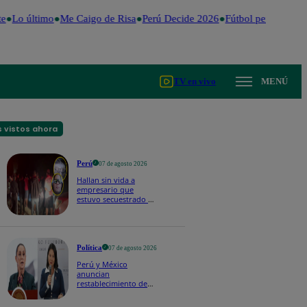
e
Lo último
Me Caigo de Risa
Perú Decide 2026
Fútbol peruano
Dól
TV en vivo
MENÚ
 vistos ahora
Perú
07 de agosto 2026
Hallan sin vida a
empresario que
estuvo secuestrado en
Piura | VIDEO
Política
07 de agosto 2026
Perú y México
anuncian
restablecimiento de
relaciones
diplomáticas tras