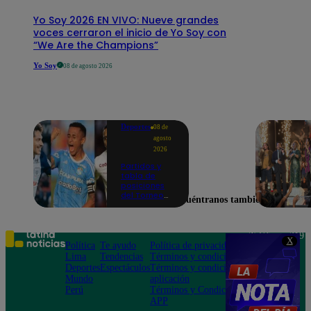
Yo Soy 2026 EN VIVO: Nueve grandes
voces cerraron el inicio de Yo Soy con
“We Are the Champions”
Yo Soy
08 de agosto 2026
Deportes
08 de
agosto
2026
Partidos y
tabla de
posiciones
del Torneo
Encuéntranos también en
Clausura EN
VIVO: así van
los equipos
en la fecha 4
Teléfono: 219
X
Política
Te ayudo
Política de privacidad
1000
Lima
Tendencias
Términos y condiciones
Av. San
Deportes
Espectáculos
Términos y condiciones
Felipe 968
Mundo
aplicación
Jesús María
Perú
Términos y Condiciones
APP