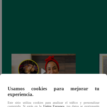
Usamos cookies para mejorar tu
experiencia.
¿Por qué Nelly Rossinelli se volvió viral
La ca
Este sitio utiliza cookies para analizar el tráfico y personalizar
antes de Navidad?
conmo
contenido. Si estás en la
Unión Europea
, tus datos se gestionarán