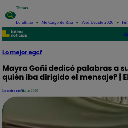
Temas
Lo último
Me Caigo d
Lo último
Me Caigo de Risa
Perú Decide 2026
Fút
Po
Lo mejor egcf
Mayra Goñi dedicó palabras a su
quién iba dirigido el mensaje? |
Lo mejor egcf
a las 20:58