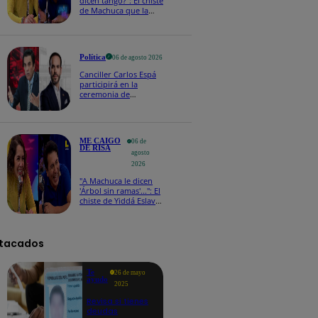
dicen tango?": El chiste
de Machuca que la
hizo reaccionar así en
Me caigo de risa
Política
06 de agosto 2026
Canciller Carlos Espá
participirá en la
ceremonia de
posesión presidencial
de Abelardo de la
Espriella en Colombia
ME CAIGO
06 de
DE RISA
agosto
2026
"A Machuca le dicen
'Árbol sin ramas'...": El
chiste de Yiddá Eslava
que hizo explotar de
risa a todos
tacados
Te
26 de mayo
ayudo
2025
Revisa si tienes
deudas