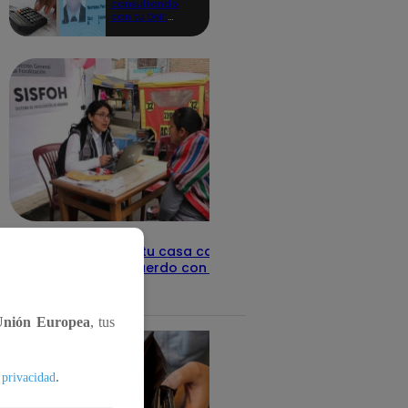
consultando
con tu DNI:
aquí los
detalles
Revisa con tu DNI si tu casa califica
como pobre, de acuerdo con el Sisfoh
Te ayudo
25 de mayo 2026
Unión Europea
, tus
.
 privacidad