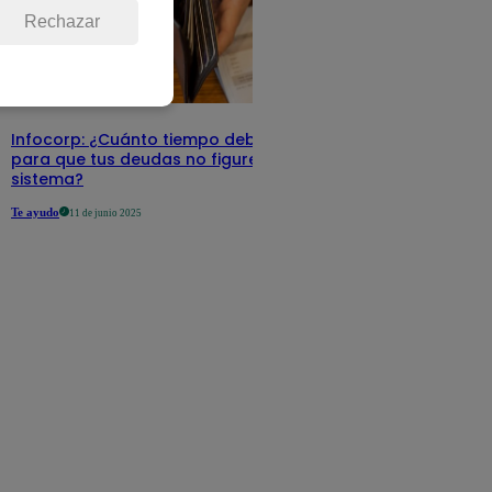
Rechazar
Infocorp: ¿Cuánto tiempo debe pasar
para que tus deudas no figuren en su
sistema?
Te ayudo
11 de junio 2025