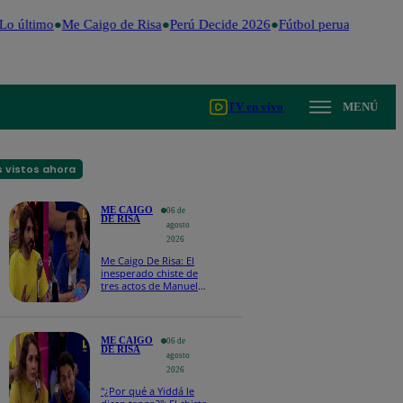
o último
Me Caigo de Risa
Perú Decide 2026
Fútbol peruano
Dólar
TV en vivo
MENÚ
 vistos ahora
ME CAIGO
06 de
DE RISA
agosto
2026
Me Caigo De Risa: El
inesperado chiste de
tres actos de Manuel
Gold que hizo
explotar a todo el set
ME CAIGO
06 de
DE RISA
agosto
2026
"¿Por qué a Yiddá le