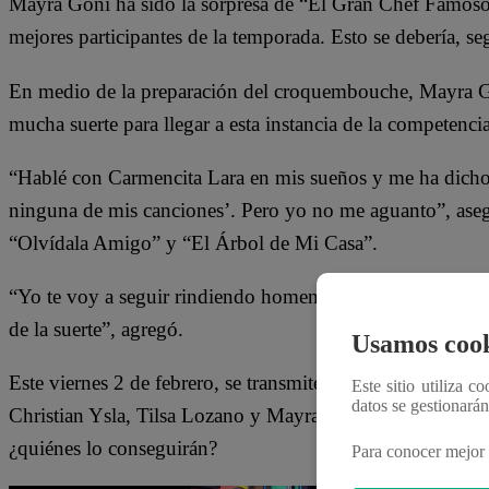
Mayra Goñi ha sido la sorpresa de “El Gran Chef Famosos
mejores participantes de la temporada. Esto se debería, seg
En medio de la preparación del croquembouche, Mayra Go
mucha suerte para llegar a esta instancia de la competenc
“Hablé con Carmencita Lara en mis sueños y me ha dicho 
ninguna de mis canciones’. Pero yo no me aguanto”, asegur
“Olvídala Amigo” y “El Árbol de Mi Casa”.
“Yo te voy a seguir rindiendo homenaje, Carmencita. No 
de la suerte”, agregó.
Usamos cook
Este viernes 2 de febrero, se transmite la semifinal de 
Este sitio utiliza c
datos se gestionará
Christian Ysla, Tilsa Lozano y Mayra Goñi se enfrentan en
¿quiénes lo conseguirán?
Para conocer mejor 