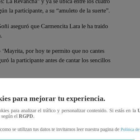
: La Revancha” y ya se ubica entre los cuatro
ún la participante, a su “amuleto de la suerte”.
ñi aseguró que Carmencita Lara le ha traido
ia.
‘Mayrita, por hoy te permito que no cantes
ó la participante antes de cantar los sencillos
puedo dejar de cantarte porque tú eres mi amuleto
ies para mejorar tu experiencia.
“El Gran Chef Famosos: La Revancha”. Mónica Torres,
ookies para analizar el tráfico y personalizar contenido. Si estás en la
n según el
RGPD
.
 la cocina por conseguir un cupo en la gran final,
como se utilizan tus datos te invitamos leer nuestra pagina de
Política de