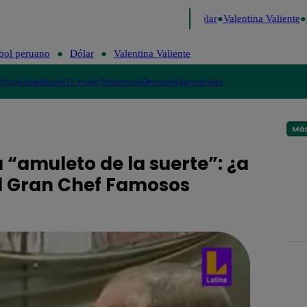
e Risa
Perú Decide 2026
Fútbol peruano
Dólar
Valentina Valiente
L
bol peruano
Dólar
Valentina Valiente
lítica
Lima
Mundo
Te ayudo
Tendencias
Deportes
Espectáculos
Más
 “amuleto de la suerte”: ¿a
 El Gran Chef Famosos