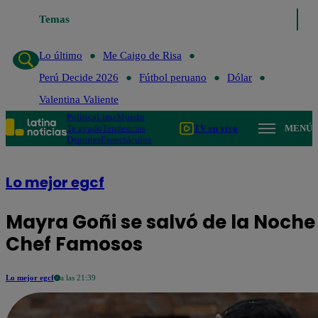
Lo último
Temas
Me Caigo de Risa
Perú Decide 2026
Fútbol peruano
Lo último
Me Caigo de Risa
Perú Decide 2026
Fútbol peruano
Dólar
Valentina Valiente
Política
Lima
Mundo
Te ayudo
Tendencias
TV en vivo
MENÚ
Deportes
Espectáculos
Lo mejor egcf
Mayra Goñi se salvó de la Noche 
Chef Famosos
Lo mejor egcf
a las 21:39