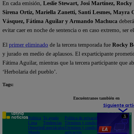
En cada emisión,
Leslie Stewart, Josi Martínez, Rocky
Sirena Ortiz, Mariella Zanetti, Santi Lesmes, Mayra 
Vásquez, Fátima Aguilar y Armando Machuca
deberán
evitar caer en noche de sentencia o en caso extremo, ser 
El
primer eliminado
de la tercera temporada fue
Rocky B
y jurado en medio de aplausos. El exparticipante prometi
Fátima Aguilar, mientras que la tercera participante que 
‘Herbolaria del pueblo’.
Tags:
destacada minuto
El Gran Chef Famosos
Encuéntranos también en
Siguiente artí
Teléfono: 219
X
Política
Te ayudo
Política de privacidad
1000
Lima
Tendencias
Términos y condiciones
Av. San
Deportes
Espectáculos
Términos y condiciones
Felipe 968
Mundo
aplicación
Jesús María