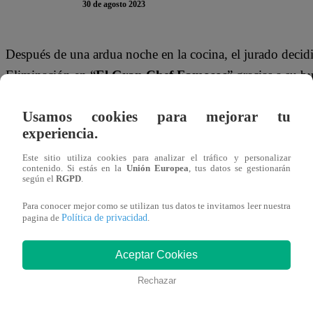
30 de agosto 2023
Después de una ardua noche en la cocina, el jurado decid
Eliminación en “
El Gran Chef Famosos
” gracias a su 
solicitaron.
Usamos cookies para mejorar tu
Al enterarse de la noticia, la actriz aseguró eufórica:
“Me s
experiencia.
verdad, no puedo creerlo”.
Este sitio utiliza cookies para analizar el tráfico y personalizar
contenido. Si estás en la
Unión Europea
, tus datos se gestionarán
según el
RGPD
.
Esta noche en “El Gran Chef Famosos”, Armando Machu
Goñi y Santi Lesmes se enfrentaron en la Noche de Sente
Para conocer mejor como se utilizan tus datos te invitamos leer nuestra
Política de privacidad
pagina de
.
Santi y el ‘Loco’ no lograron salvarse de la Noche de El
Aceptar Cookies
Rechazar