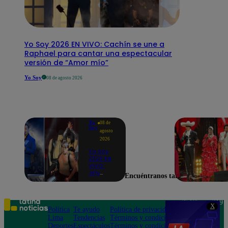
Yo Soy 2026 EN VIVO: Cachín se une a
Raphael para cantar una espectacular
versión de “Amor mío”
Yo Soy
08 de agosto 2026
Yo
08 de
Soy
agosto
2026
Yo Soy
2026 EN
VIVO:
Jely
Encuéntranos también en
Reátegui
se une a
Nino
Bravo
Teléfono: 219
X
para
Política
Te ayudo
Política de privacidad
1000
cantar
Lima
Tendencias
Términos y condiciones
Av. San
“Noelia”
Deportes
Espectáculos
Términos y condiciones
Felipe 968