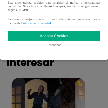
Este sitio utiliza cookies para analizar el tráfico y personalizar
¿Por qué Nelly Rossinelli se volvió viral
La ca
contenido. Si estás en la
Unión Europea
, tus datos se gestionarán
según el
RGPD
.
antes de Navidad?
conmo
Para conocer mejor como se utilizan tus datos te invitamos leer nuestra
Política de privacidad
pagina de
.
Aceptar Cookies
También te puede
Rechazar
interesar