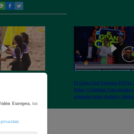
RA: José Peláez
El Gran Chef Famosos FINAL:
 se rapa tras la victoria
Palao y Christian Ysla agradece
AO
programa entre elogios y lágrim
Unión Europea
, tus
.
 privacidad