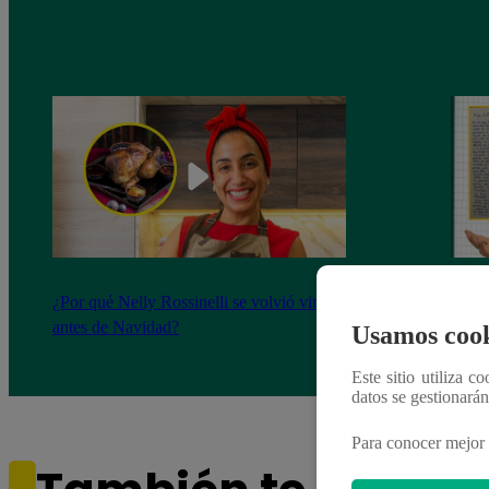
¿Por qué Nelly Rossinelli se volvió viral
La ca
antes de Navidad?
conmo
Usamos cook
Este sitio utiliza c
datos se gestionará
Para conocer mejor 