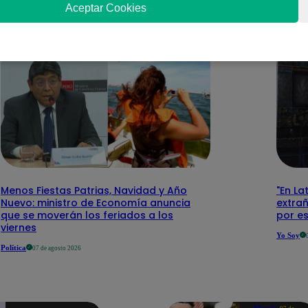
nteresar
Aceptar Cookies
Menos Fiestas Patrias, Navidad y Año
"En La
Nuevo: ministro de Economía anuncia
extra
que se moverán los feriados a los
por e
viernes
Yo Soy
Política
07 de agosto 2026