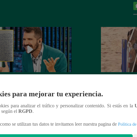
rta de despedida de José Peláez que
Hombre de PALAB
vió a los fans de “El Gran Chef”
cumple su apuesta y
ies para mejorar tu experiencia.
de STEVE PAL
ookies para analizar el tráfico y personalizar contenido. Si estás en la
n según el
RGPD
.
como se utilizan tus datos te invitamos leer nuestra pagina de
Política de