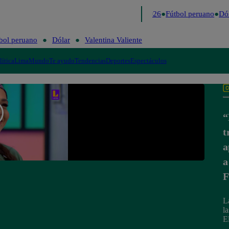
Lo último
Me Caigo de Risa
Perú Decide 2026
Fútbol peruano
Dól
bol peruano
Dólar
Valentina Valiente
lítica
Lima
Mundo
Te ayudo
Tendencias
Deportes
Espectáculos
“
t
a
a
F
L
l
E