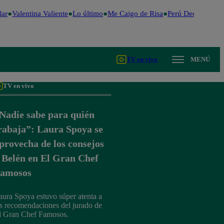
ar
Valentina Valiente
Lo último
Me Caigo de Risa
Perú Decide 2026
TV en vivo
MENÚ
TV en vivo
Nadie sabe para quién
rabaja”: Laura Spoya se
provecha de los consejos
 Belén en El Gran Chef
amosos
aura Spoya estuvo súper atenta a
as recomendaciones del jurado de
l Gran Chef Famosos.