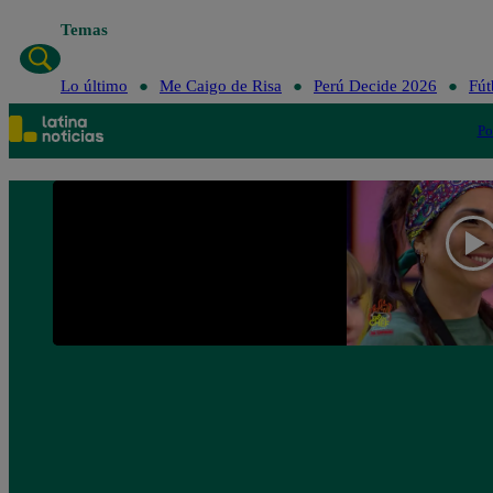
Temas
Lo último
Me Caigo de Risa
Perú Decide 2026
Fút
Po