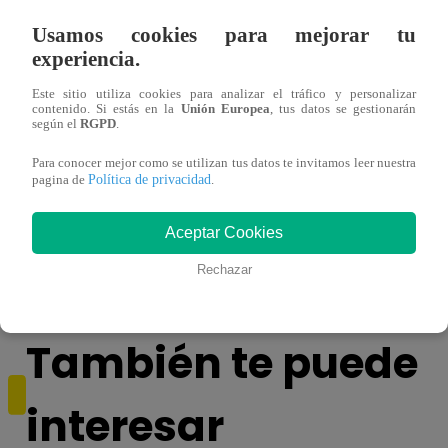
Usamos cookies para mejorar tu
experiencia.
Este sitio utiliza cookies para analizar el tráfico y personalizar
contenido. Si estás en la
Unión Europea
, tus datos se gestionarán
según el
RGPD
.
Para conocer mejor como se utilizan tus datos te invitamos leer nuestra
Política de privacidad
pagina de
.
¿Por qué Nelly Rossinelli se volvió viral
La ca
antes de Navidad?
conmo
Aceptar Cookies
Rechazar
También te puede
interesar