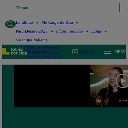
Temas
Lo último
Me Caigo de Ris
Lo último
Me Caigo de Risa
Perú Decide 2026
Fútbol peruano
Dólar
Valentina Valiente
Política
Lima
Mundo
Te ayudo
Tendencias
TV en vivo
MENÚ
Deportes
Espectáculos