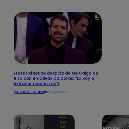
¡José Peláez se despide de Me Caigo de
Risa con emotivas palabras: “Lo voy a
extrañar muchísimo”!
ME CAIGO DE RISA
08 de agosto 2026
Te
08 de
ayudo
agosto
2026