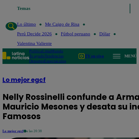
Lo último
Temas
Me Caigo de Risa
Perú Decide 2026
Fútbol peruano
Lo último
Me Caigo de Risa
Perú Decide 2026
Fútbol peruano
Dólar
Valentina Valiente
Política
Lima
Mundo
Te ayudo
Tendencias
TV en vivo
MENÚ
Deportes
Espectáculos
Lo mejor egcf
Nelly Rossinelli confunde a Ar
Mauricio Mesones y desata su in
Famosos
Lo mejor egcf
a las 20:38