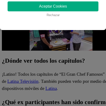
Aceptar Cookies
lograrán salvarse?
Rechazar
¿Dónde ver todos los capítulos?
¡Latino! Todos los capítulos de “El Gran Chef Famosos” 
de
Latina Televisión
. También pueden verlo por medio del
dispositivos móviles de
Latina
.
¿Qué ex participantes han sido confir