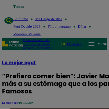
Lo último
Temas
Me Caigo de Risa
Perú Decide 2026
Fútbol peruano
Lo último
Me Caigo de Risa
Perú Decide 2026
Fútbol peruano
Dólar
Valentina Valiente
Política
Lima
Mundo
Te ayudo
Tendencias
TV en vivo
MENÚ
Deportes
Espectáculos
Lo mejor egcf
“Prefiero comer bien”: Javier M
más a su estómago que a los par
Famosos
Lo mejor egcf
a las 20:19