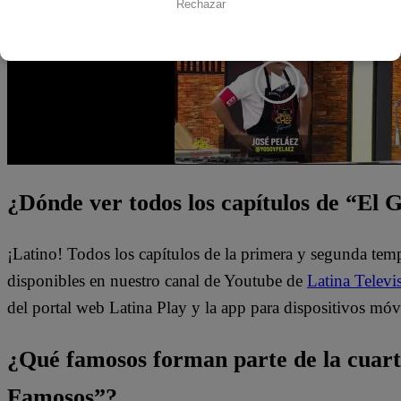
Rechazar
¿Dónde ver todos los capítulos de “El
¡Latino! Todos los capítulos de la primera y segunda te
disponibles en nuestro canal de Youtube de
Latina Televi
del portal web Latina Play y la app para dispositivos móv
¿Qué famosos forman parte de la cuar
Famosos”?