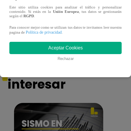
Este sitio utiliza cookies para analizar el tráfico y personalizar
contenido. Si estás en la
Unión Europea
, tus datos se gestionarán
¿Por qué Nelly Rossinelli se volvió viral
La ca
según el
RGPD
.
antes de Navidad?
conmo
Para conocer mejor como se utilizan tus datos te invitamos leer nuestra
Política de privacidad
pagina de
.
Aceptar Cookies
Rechazar
También te puede
interesar