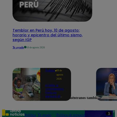
Temblor en Perú hoy, 10 de agosto:
horario y epicentro del último sismo,
según IGP
Te ayudo
10 de agosto 2026
Política
09 de
agosto
2026
El Niño a
contrarreloj:
Perú no
ejecutó el
Encuéntranos también en
58% de
acciones
para prevenir
inundaciones
Teléfono: 219
X
en puntos
Política
Te ayudo
Política de privacidad
1000