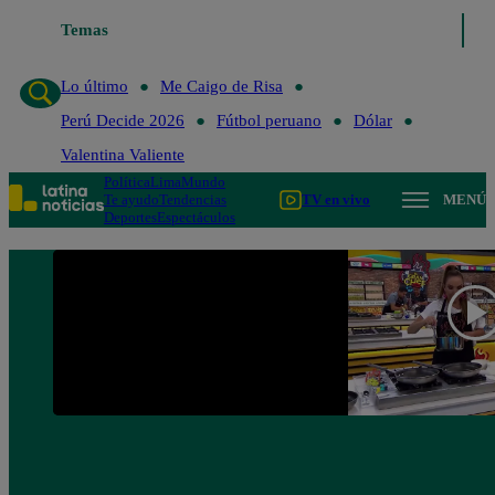
Temas
Lo último
Me Caigo de 
Lo último
Me Caigo de Risa
Perú Decide 2026
Fútbol peruano
Dólar
Valentina Valiente
Política
Lima
Mundo
Te ayudo
Tendencias
TV en vivo
MENÚ
Deportes
Espectáculos