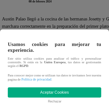
08 de febrero 2024
Austin Palao llegó a la cocina de las hermanas Josetty y 
marchara correctamente en la preparación del primer pla
Famosos X2”.
Usamos cookies para mejorar tu
Al llegar, Josetty Hurtado se alegró porque era su salvaci
experiencia.
popeye”, gritó la hija de Andrés Hurtado. “Popeye podrí
Este sitio utiliza cookies para analizar el tráfico y personalizar
quedó Austin.
contenido. Si estás en la
Unión Europea
, tus datos se gestionarán
según el
RGPD
.
Este jueves 8 de febrero se vive la primera Noche de El
Para conocer mejor como se utilizan tus datos te invitamos leer nuestra
Josetty y Génnesis Hurtado; Rodrigo Sánchez-Patiño y Jo
Política de privacidad
pagina de
.
lucharán por su permanencia en el programa culinario de
Aceptar Cookies
Rechazar