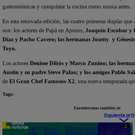
gastronómicas y conquistar la cocina como nunca antes.
En esta renovada edición, las cuatro primeras duplas que 
son: los actores de Papá en Apuros,
Joaquín Escobar y 
Díaz y Pacho Cavero; las hermanas Josetty y Génesi
Toyo.
Los actores
Denisse Dibós y Marco Zunino; las herman
Austin y su padre Steve Palao; y los amigos Pablo Sa
de
El Gran Chef Famosos X2
, una nueva temporada que 
Tags:
destacada minuto
El Gran Chef Famosos
Encuéntranos también en
Siguiente artí
Teléfono: 219
X
Política
Te ayudo
Política de privacidad
1000
Lima
Tendencias
Términos y condiciones
Av. San