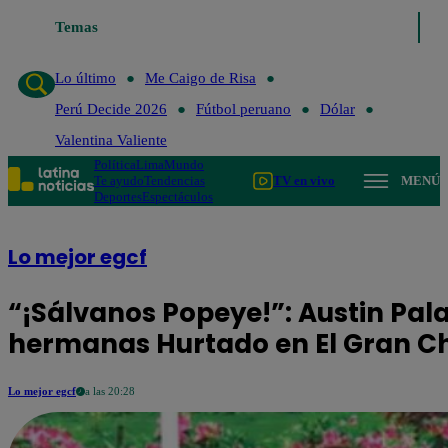
Temas
Lo último
Me Caigo de Ris
Lo último
Me Caigo de Risa
Perú Decide 2026
Fútbol peruano
Dólar
Valentina Valiente
Política
Lima
Mundo
Te ayudo
Tendencias
TV en vivo
MENÚ
Deportes
Espectáculos
Lo mejor egcf
“¡Sálvanos Popeye!”: Austin Pala
hermanas Hurtado en El Gran C
Lo mejor egcf
a las 20:28