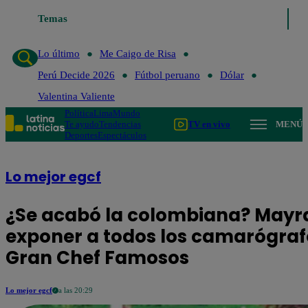
Temas
Lo último
Me Caigo de Risa
Perú Decide 2026
Fút
Lo último
Me Caigo de Risa
Perú Decide 2026
Fútbol peruano
Dólar
Valentina Valiente
Política
Lima
Mundo
Te ayudo
Tendencias
TV en vivo
MENÚ
Deportes
Espectáculos
Lo mejor egcf
¿Se acabó la colombiana? Mayr
exponer a todos los camarógrafo
Gran Chef Famosos
Lo mejor egcf
a las 20:29