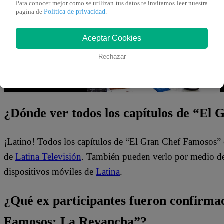
Para conocer mejor como se utilizan tus datos te invitamos leer nuestra
Política de privacidad
pagina de
.
Aceptar Cookies
Rechazar
¿Dónde ver todos los capítulos de “El
¡Latino! Todos los capítulos de “El Gran Chef Famosos” 
de
Latina Televisión
. También pueden verlo por medio del
dispositivos móviles de
Latina
.
¿Qué ex participantes fueron confirma
Famosos: La Revancha”?