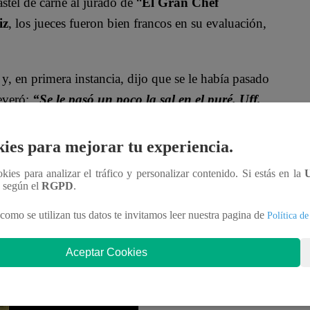
astel de carne al jurado de “
El Gran Chef
iz
, los jueces fueron bien francos en su evaluación,
y, en primera instancia, dijo que se le había pasado
everó:
“Se le pasó un poco la sal en el puré. Uff,
ies para mejorar tu experiencia.
lli
también tuvo otro comentario fuerte para el plato
ookies para analizar el tráfico y personalizar contenido. Si estás en la
n según el
RGPD
.
ázquez, Santi Lesmes, Fátima Aguilar, Rocky
como se utilizan tus datos te invitamos leer nuestra pagina de
Política de
encia para intentar salvarse y evitar la temida
ene lo lograron.
Aceptar Cookies