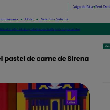
Lo último
Me Caigo de Risa
Perú Deci
bol peruano
Dólar
Valentina Valiente
lítica
Lima
Mundo
Te ayudo
Tendencias
Deportes
Espectáculos
Más
 el pastel de carne de Sirena