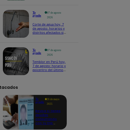
Te
07 de agosto
ayudo
2026
Corte de agua hoy, 7
de agosto: horarios y
distritos afectados sin
el servicio de Sedapal
Te
07 de agosto
ayudo
2026
Temblor en Perú hoy,
7 de agosto: horario y
epicentro del último
sismo, según IGP
tacados
Te
26 de mayo
ayudo
2025
Revisa si tienes
deudas
consultando
con tu DNI:
aquí los