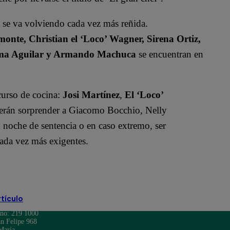
a se va volviendo cada vez más reñida.
monte, Christian el ‘Loco’ Wagner, Sirena Ortiz,
átima Aguilar y Armando Machuca
se encuentran en
curso de cocina:
Josi Martínez
,
El ‘Loco’
berán sorprender a Giacomo Bocchio, Nelly
n noche de sentencia o en caso extremo, ser
cada vez más exigentes.
rtículo
ono: 219 1000
n Felipe 968
María