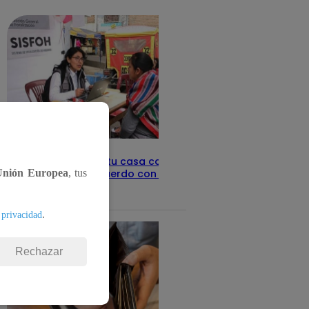
detalles
Revisa con tu DNI si tu casa califica
como pobre, de acuerdo con el Sisfoh
Unión Europea
, tus
Te ayudo
25 de mayo 2026
.
 privacidad
Rechazar