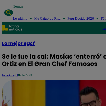
Temas
Lo último
Me Caigo de Risa
Perú Decide 2026
Fút
Po
Lo mejor egcf
Se le fue la sal: Masías ‘enterró’
Ortiz en El Gran Chef Famosos
Lo mejor egcf
a las 22:29