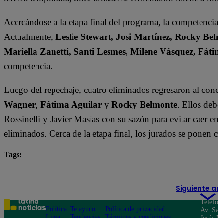
Acercándose a la etapa final del programa, la competenci
Actualmente,
Leslie Stewart, Josi Martínez, Rocky Bel
Mariella Zanetti, Santi Lesmes, Milene Vásquez, F
competencia.
Luego del repechaje, cuatro eliminados regresaron al con
Wagner
,
Fátima Aguilar
y
Rocky Belmonte
. Ellos de
Rossinelli y Javier Masías con su sazón para evitar caer e
eliminados. Cerca de la etapa final, los jurados se ponen 
Tags:
destacada minuto
El Gran Chef Famosos
Siguiente a
Teléf
Política
Te ayudo
Política de privacidad
Av. Sa
Lima
Tendencias
Términos y condiciones
Jesús 