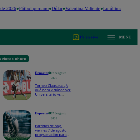
de 2026
Fútbol peruano
Dólar
Valentina Valiente
Lo último
Me Caig
TV en vivo
MENÚ
 vistos ahora
Deportes
07 de agosto
2026
Torneo Clausura: ¿A
qué hora y dónde ver
Universitario vs.
Sporting Cristal por la
fecha 4?
Deportes
07 de agosto
2026
Partidos de hoy,
viernes 7 de agosto:
programación para
ver fútbol EN VIVO