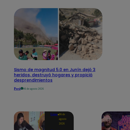
Sismo de magnitud 5.0 en Junín dejó 3
heridos, destruyó hogares y propició
desprendimientos
Perú
06 de agosto 2026
Lima
06 de
agosto
2026