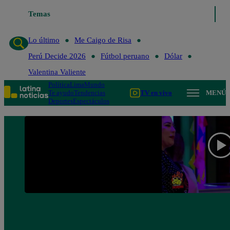
Temas
Lo último
Me Caigo de Risa
Perú Decide 20
Lo último
Me Caigo de Risa
Perú Decide 2026
Fútbol peruano
Dólar
Valentina Valiente
Política
Lima
Mundo
Te ayudo
Tendencias
TV en vivo
MENÚ
Deportes
Espectáculos