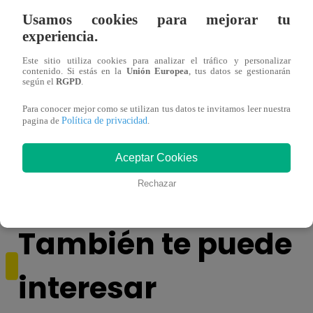
Usamos cookies para mejorar tu
experiencia.
Este sitio utiliza cookies para analizar el tráfico y personalizar
contenido. Si estás en la
Unión Europea
, tus datos se gestionarán
según el
RGPD
.
Para conocer mejor como se utilizan tus datos te invitamos leer nuestra
Política de privacidad
pagina de
.
¿Por qué Nelly Rossinelli se volvió viral
La ca
antes de Navidad?
conmo
Aceptar Cookies
Rechazar
También te puede
interesar