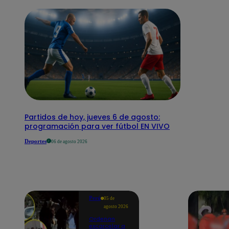
Partidos de hoy, jueves 6 de agosto:
programación para ver fútbol EN VIVO
Deportes
06 de agosto 2026
Perú
05 de
agosto 2026
Ordenan
excarcelar a