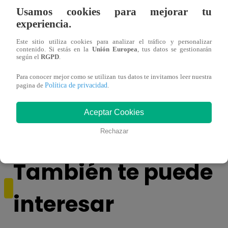
Usamos cookies para mejorar tu
experiencia.
Este sitio utiliza cookies para analizar el tráfico y personalizar
contenido. Si estás en la
Unión Europea
, tus datos se gestionarán
según el
RGPD
.
Para conocer mejor como se utilizan tus datos te invitamos leer nuestra
¿Por qué Nelly Rossinelli se volvió viral
La ca
Política de privacidad
pagina de
.
antes de Navidad?
conmo
Aceptar Cookies
Rechazar
También te puede
interesar