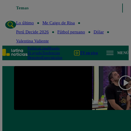
Temas
Lo último
Me Caigo de 
Lo último
Me Caigo de Risa
Perú Decide 2026
Fútbol peruano
Dólar
Valentina Valiente
Política
Lima
Mundo
Te ayudo
Tendencias
TV en vivo
MENÚ
Deportes
Espectáculos