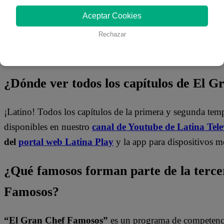
Aceptar Cookies
Rechazar
¿Dónde ver todos los capítulos de El 
¡Latino! Todos los capítulos de la primera y segunda te
disponibles en nuestro
canal de Youtube de Latina Tele
del
portal web Latina Play
y la app para dispositivos m
¿Qué famosos forman parte de la terc
Famosos?
“El Gran Chef Famosos”
es un programa de competencia