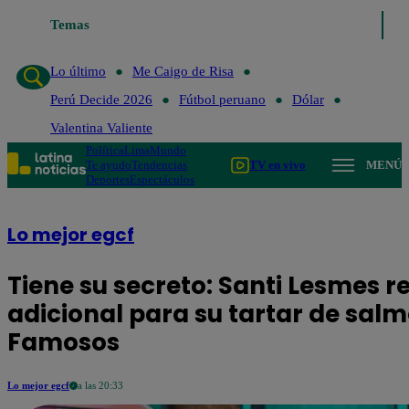
Temas
Lo último
Me Caigo de Ri
Lo último
Me Caigo de Risa
Perú Decide 2026
Fútbol peruano
Dólar
Valentina Valiente
Política
Lima
Mundo
Te ayudo
Tendencias
TV en vivo
MENÚ
Deportes
Espectáculos
Lo mejor egcf
Tiene su secreto: Santi Lesmes re
adicional para su tartar de salm
Famosos
Lo mejor egcf
a las 20:33