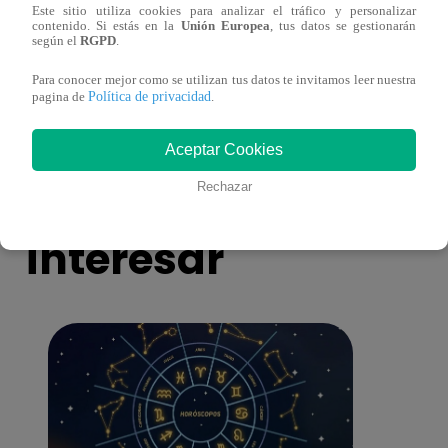
Este sitio utiliza cookies para analizar el tráfico y personalizar
¿Por qué Nelly Rossinelli se volvió viral
La ca
contenido. Si estás en la
Unión Europea
, tus datos se gestionarán
según el
RGPD
.
antes de Navidad?
conmo
Para conocer mejor como se utilizan tus datos te invitamos leer nuestra
Política de privacidad
pagina de
.
Aceptar Cookies
También te puede
Rechazar
interesar