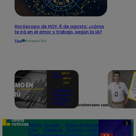
Horóscopo de HOY, 6 de agosto: ¿cómo
te irá en el amor y trabajo, según la IA?
Viral
06 de agosto 2026
Te
06 de
ayudo
agosto
2026
Temblor en
Perú hoy, 6
de agosto:
horario y
Encuéntranos también en
epicentro
del último
sismo,
según IGP
Teléfono: 219
X
Política
Te ayudo
Política de privacidad
1000
Lima
Tendencias
Términos y condiciones
Av. San
Deportes
Espectáculos
Términos y condiciones
Felipe 968