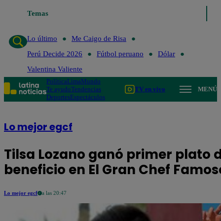
Temas
Lo último
Me Caigo de 
Lo último
Me Caigo de Risa
Perú Decide 2026
Fútbol peruano
Dólar
Valentina Valiente
Política
Lima
Mundo
Te ayudo
Tendencias
TV en vivo
MENÚ
Deportes
Espectáculos
Lo mejor egcf
Tilsa Lozano ganó primer plato 
beneficio en El Gran Chef Famos
Lo mejor egcf
a las 20:47