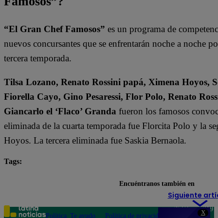
Famosos”?
“El Gran Chef Famosos”
es un programa de competencia
nuevos concursantes que se enfrentarán noche a noche por l
tercera temporada.
Tilsa Lozano, Renato Rossini papá, Ximena Hoyos, Se
Fiorella Cayo, Gino Pesaressi, Flor Polo, Renato Ross
Giancarlo el ‘Flaco’ Granda
fueron los famosos convoca
eliminada de la cuarta temporada fue Florcita Polo y la s
Hoyos. La tercera eliminada fue Saskia Bernaola.
Tags:
destacada minuto
El Gran Chef Famosos
Encuéntranos también en
Siguiente artí
Teléfono: 219
X
Política
Te ayudo
Política de privacidad
1000