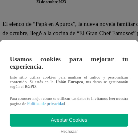
23 de octubre 2023
El elenco de “Papá en Apuros”, la nueva novela familiar d
de octubre, llegó a la cocina de “El Gran Chef Famosos” 
Después de probar todas las creaciones culinarias, llegaro
fue la que presentó Tilsa Lozano. Por ende, la modelo pe
Usamos cookies para mejorar tu
experiencia.
Lo primer que hizo fue elegir a Rodrigo Sánchez Patiño c
Este sitio utiliza cookies para analizar el tráfico y personalizar
de la noche porque tienen una amistad cercana gracias a s
contenido. Si estás en la
Unión Europea
, tus datos se gestionarán
según el
RGPD
.
En tanto, escogió las duplas de sus compañeros: El ‘Fla
Para conocer mejor como se utilizan tus datos te invitamos leer nuestra
Política de privacidad
pagina de
.
Juan Carlos Rey de Castro, Christian Ysla con Nico Pon
Aceptar Cookies
Este lunes 23 de octubre, se emite un nuevo episodio de 
Famosos”. Tilsa Lozano, Gino Pesaressi, Renato Rossini, 
Rechazar