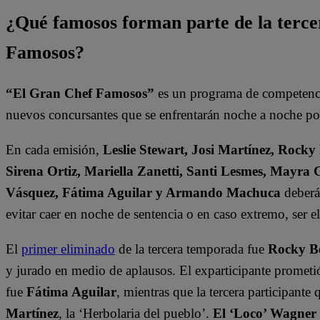
¿Qué famosos forman parte de la terc
Famosos?
“El Gran Chef Famosos”
es un programa de competencia
nuevos concursantes que se enfrentarán noche a noche por 
En cada emisión,
Leslie Stewart, Josi Martínez, Rocky
Sirena Ortiz, Mariella Zanetti, Santi Lesmes, Mayra 
Vásquez, Fátima Aguilar y Armando Machuca
deberán
evitar caer en noche de sentencia o en caso extremo, ser 
El
primer eliminado
de la tercera temporada fue
Rocky B
y jurado en medio de aplausos. El exparticipante prometi
fue
Fátima Aguilar
, mientras que la tercera participant
Martínez
, la ‘Herbolaria del pueblo’.
El ‘Loco’ Wagner