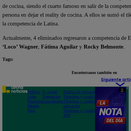
de cocina, siendo el cuarto famoso en salir de la compete
persona en dejar el reality de cocina. A ellos se sumó el t
la competencia de Latina.
Actualmente, 4 eliminados regresaron a competencia de
‘Loco’ Wagner
,
Fátima Aguilar
y
Rocky Belmonte
.
Tags:
destacada minuto
El Gran Chef Famosos
Encuéntranos también en
Siguiente artí
Teléfono: 219
X
Política
Te ayudo
Política de privacidad
1000
Lima
Tendencias
Términos y condiciones
Av. San
Deportes
Espectáculos
Términos y condiciones
Felipe 968
Mundo
aplicación
Jesús María
Perú
Términos y Condiciones
APP