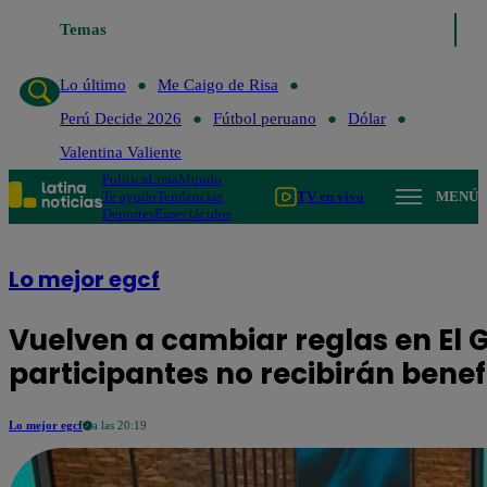
Temas
Lo último
Me Caigo de Risa
Perú Decide 2026
Fú
Lo último
Me Caigo de Risa
Perú Decide 2026
Fútbol peruano
Dólar
Valentina Valiente
Política
Lima
Mundo
Te ayudo
Tendencias
TV en vivo
MENÚ
Deportes
Espectáculos
Lo mejor egcf
Vuelven a cambiar reglas en El
participantes no recibirán benef
Lo mejor egcf
a las 20:19