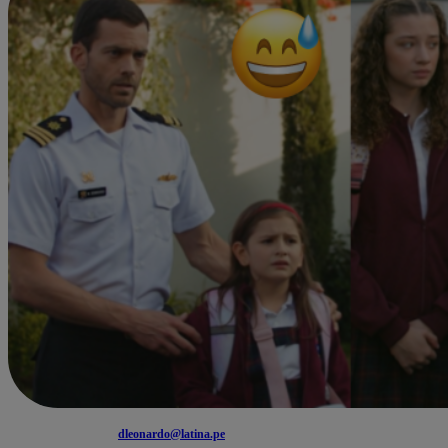
dleonardo@latina.pe