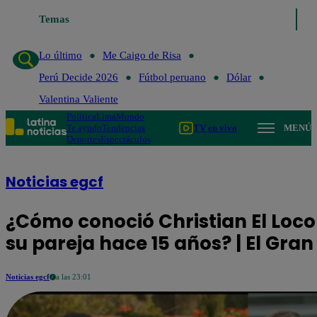
Temas
Lo último
Me Caigo de Risa
Perú Decide 2026
F
Lo último
Me Caigo de Risa
Perú Decide 2026
Fútbol peruano
Dólar
Valentina Valiente
Política
Lima
Mundo
Te ayudo
Tendencias
TV en vivo
MENÚ
Deportes
Espectáculos
Noticias egcf
¿Cómo conoció Christian El Loco
su pareja hace 15 años? | El Gr
Noticias egcf
a las 23:01