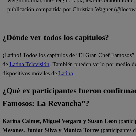
weight:normal; line-height:17px; text-decoration:non
publicación compartida por Christian Wagner (@locowa
¿Dónde ver todos los capítulos?
¡Latino! Todos los capítulos de “El Gran Chef Famosos” 
de
Latina Televisión
. También pueden verlo por medio del
dispositivos móviles de
Latina
.
¿Qué ex participantes fueron confirma
Famosos: La Revancha”?
Karina Calmet, Miguel Vergara y Susan León
(partici
Mesones, Junior Silva y Mónica Torres
(participantes 