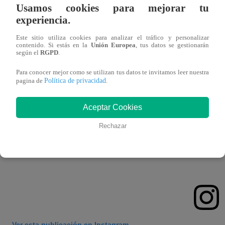
Usamos cookies para mejorar tu
width:100%;" target="_blank" rel="noopener">
experiencia.
Este sitio utiliza cookies para analizar el tráfico y personalizar
contenido. Si estás en la
Unión Europea
, tus datos se gestionarán
según el
RGPD
.
Para conocer mejor como se utilizan tus datos te invitamos leer nuestra
Política de privacidad
pagina de
.
Aceptar Cookies
Rechazar
Ver esta publicación en Instagram