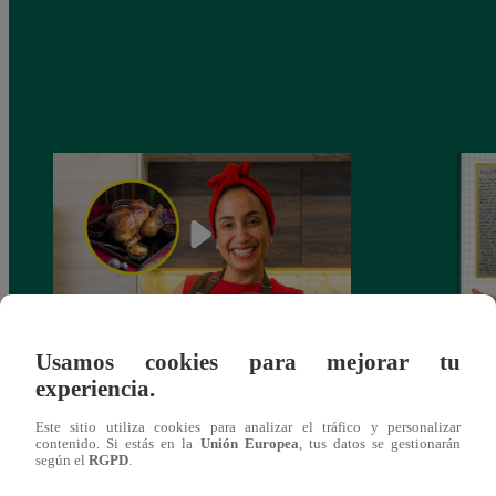
Usamos cookies para mejorar tu
¿Por qué Nelly Rossinelli se volvió viral
La ca
experiencia.
antes de Navidad?
conmo
Este sitio utiliza cookies para analizar el tráfico y personalizar
contenido. Si estás en la
Unión Europea
, tus datos se gestionarán
según el
RGPD
.