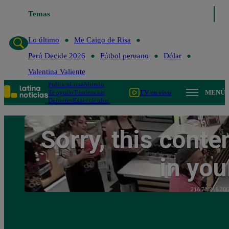
Temas
Lo último
Me Caigo de R
Lo último
Me Caigo de Risa
Perú Decide 2026
Fútbol peruano
Dólar
Valentina Valiente
Política
Lima
Mundo
Te ayudo
Tendencias
TV en vivo
MENÚ
Deportes
Espectáculos