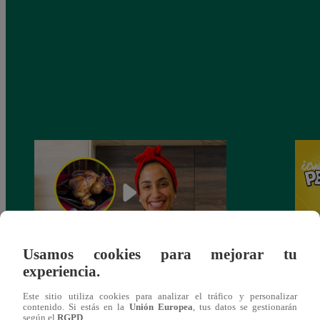
Usamos cookies para mejorar tu
experiencia.
¿Por qué Nelly Rossinelli se volvió viral
Nelly
antes de Navidad?
Pedid
Este sitio utiliza cookies para analizar el tráfico y personalizar
más 
contenido. Si estás en la
Unión Europea
, tus datos se gestionarán
según el
RGPD
.