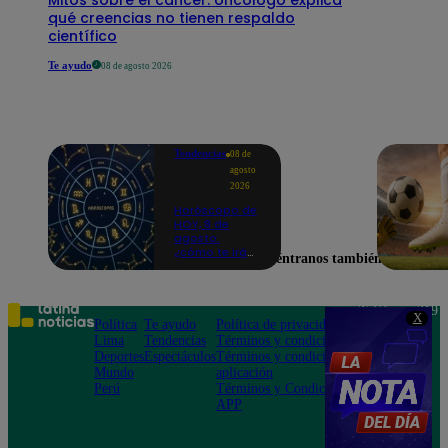
qué creencias no tienen respaldo
científico
Te ayudo
08 de agosto 2026
Tendencias
08 de
agosto
2026
Horóscopo de
HOY, 8 de
agosto:
¿cómo te irá
Encuéntranos también en
en el amor y
trabajo, según
la IA?
Teléfono: 219
X
Política
Te ayudo
Política de privacidad
1000
Lima
Tendencias
Términos y condiciones
Av. San
Deportes
Espectáculos
Términos y condiciones
Felipe 968
Mundo
aplicación
Jesús María
Perú
Términos y Condiciones
APP