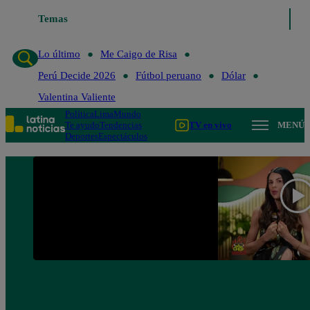
Lo último
Temas
Me Caigo de Risa
Perú Decide 2026
Fútbol peruano
Lo último
Me Caigo de Risa
Perú Decide 2026
Fútbol peruano
Dólar
Valentina Valiente
Política
Lima
Mundo
Te ayudo
Tendencias
TV en vivo
MENÚ
Deportes
Espectáculos