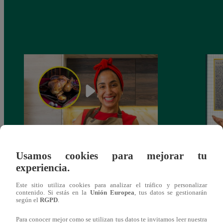
¿Por qué Nelly Rossinelli se volvió viral
La ca
Usamos cookies para mejorar tu
antes de Navidad?
conmo
experiencia.
Este sitio utiliza cookies para analizar el tráfico y personalizar
contenido. Si estás en la
Unión Europea
, tus datos se gestionarán
según el
RGPD
.
Para conocer mejor como se utilizan tus datos te invitamos leer nuestra