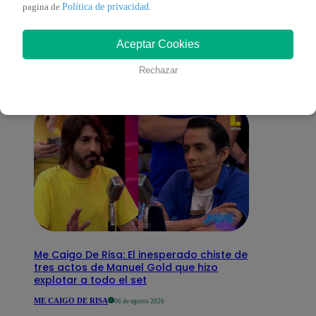
También te puede
Política de privacidad
pagina de
.
Aceptar Cookies
interesar
Rechazar
Me Caigo De Risa: El inesperado chiste de
tres actos de Manuel Gold que hizo
explotar a todo el set
ME CAIGO DE RISA
06 de agosto 2026