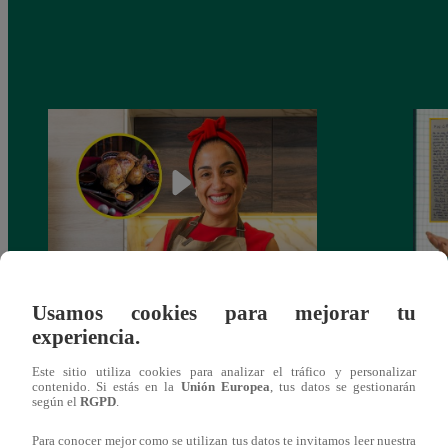
¿Por qué Nelly Rossinelli se volvió viral
La ca
Usamos cookies para mejorar tu
antes de Navidad?
conmo
experiencia.
Este sitio utiliza cookies para analizar el tráfico y personalizar
contenido. Si estás en la
Unión Europea
, tus datos se gestionarán
según el
RGPD
.
Para conocer mejor como se utilizan tus datos te invitamos leer nuestra