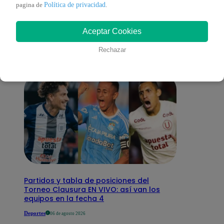
También te puede
Política de privacidad
pagina de
.
Aceptar Cookies
interesar
Rechazar
Partidos y tabla de posiciones del
Torneo Clausura EN VIVO: así van los
equipos en la fecha 4
Deportes
06 de agosto 2026