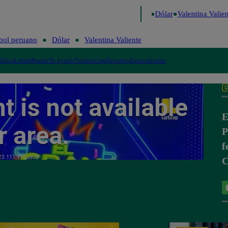
go de Risa
Perú Decide 2026
Fútbol peruano
Dólar
Valentina Valient
bol peruano
Dólar
Valentina Valiente
lítica
Lima
Mundo
Te ayudo
Tendencias
Deportes
Espectáculos
E
P
f