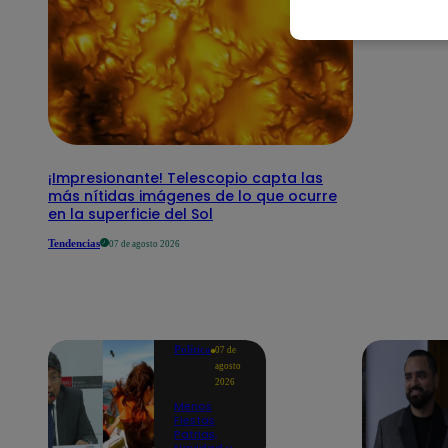
¡Impresionante! Telescopio capta las
más nítidas imágenes de lo que ocurre
en la superficie del Sol
Tendencias
07 de agosto 2026
Política
07 de
agosto
2026
Menos
Fiestas
Patrias,