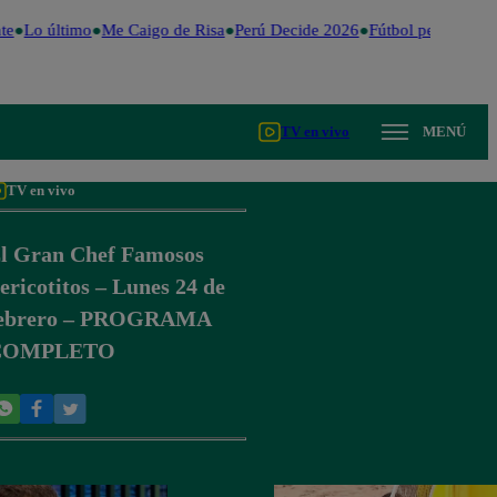
e
Lo último
Me Caigo de Risa
Perú Decide 2026
Fútbol peruano
Dó
TV en vivo
MENÚ
TV en vivo
l Gran Chef Famosos
ericotitos – Lunes 24 de
ebrero – PROGRAMA
COMPLETO