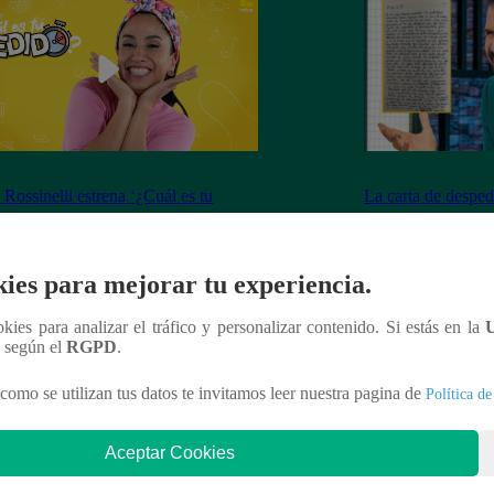
 Rossinelli estrena ‘¿Cuál es tu
La carta de desped
o?’: “Este programa me permite ser
conmovió a los fa
yo” | ENTREVISTA
ies para mejorar tu experiencia.
ookies para analizar el tráfico y personalizar contenido. Si estás en la
n según el
RGPD
.
nteresar
como se utilizan tus datos te invitamos leer nuestra pagina de
Política de
Aceptar Cookies