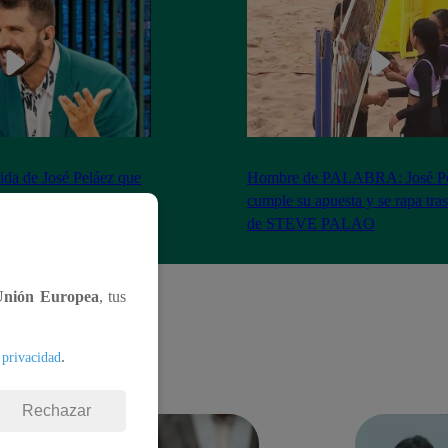
ida de José Peláez que
Hombre de PALABRA: José Pe
ns de “El Gran Chef”
cumple su apuesta y se rapa tras 
de STEVE PALAO
Unión Europea
, tus
.
 privacidad
Rechazar