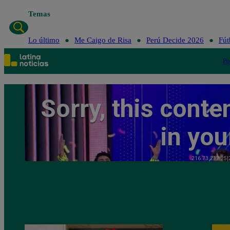
Temas
Lo último
Me Cai
Lo último
Me Caigo de Risa
Perú Decide 2026
Fút
Po