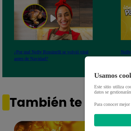
¿Por qué Nelly Rossinelli se volvió viral
Nelly
antes de Navidad?
Pedid
más 
Usamos cook
Este sitio utiliza c
datos se gestionará
También te puede i
Para conocer mejor 