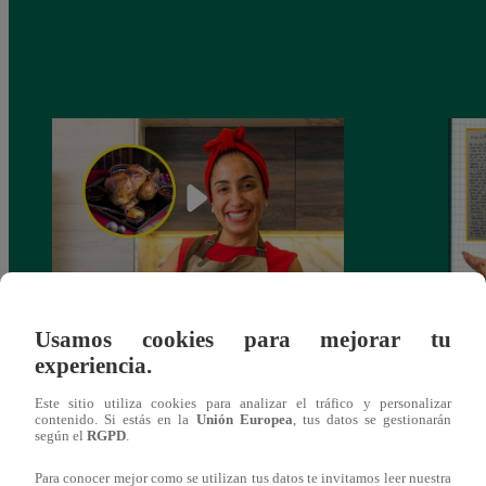
¿Por qué Nelly Rossinelli se volvió viral
La ca
Usamos cookies para mejorar tu
antes de Navidad?
conmo
experiencia.
Este sitio utiliza cookies para analizar el tráfico y personalizar
contenido. Si estás en la
Unión Europea
, tus datos se gestionarán
según el
RGPD
.
Para conocer mejor como se utilizan tus datos te invitamos leer nuestra