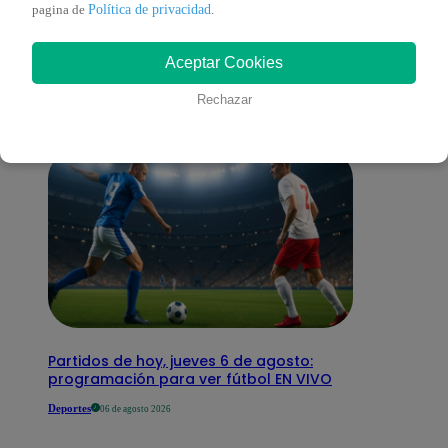
También te puede
Política de privacidad
pagina de
.
Aceptar Cookies
interesar
Rechazar
Partidos de hoy, jueves 6 de agosto:
programación para ver fútbol EN VIVO
Deportes
06 de agosto 2026