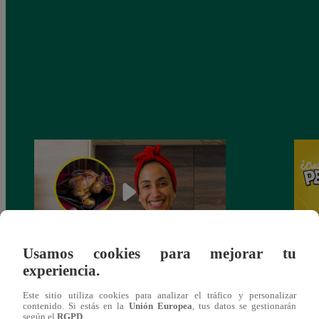
Usamos cookies para mejorar tu
experiencia.
¿Por qué Nelly Rossinelli se volvió viral
Nelly
antes de Navidad?
Pedid
Este sitio utiliza cookies para analizar el tráfico y personalizar
más 
contenido. Si estás en la
Unión Europea
, tus datos se gestionarán
según el
RGPD
.