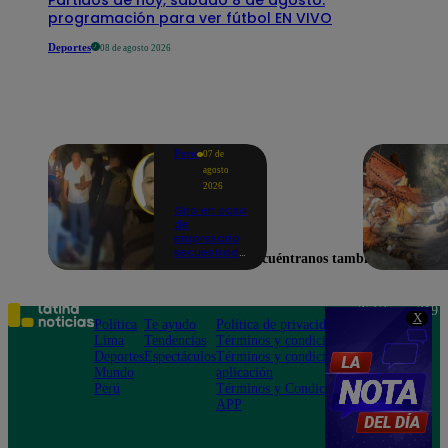
programación para ver fútbol EN VIVO
Deportes
08 de agosto 2026
Perú
07 de
agosto
2026
Giro en caso
de
empresario
secuestrado
Encuéntranos también en
y asesinado:
Habría sido
un ajuste de
cuentas
Teléfono: 219
X
Política
Te ayudo
Política de privacidad
1000
Lima
Tendencias
Términos y condiciones
Av. San
Deportes
Espectáculos
Términos y condiciones
Felipe 968
Mundo
aplicación
Jesús María
Perú
Términos y Condiciones
APP