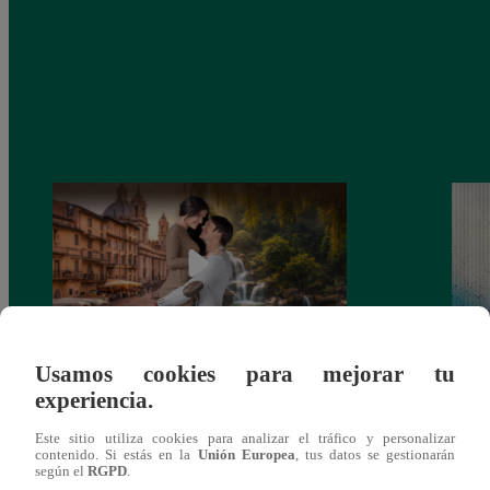
Usamos cookies para mejorar tu
Latina estrenará el 28 de abril “Mi vida
Dos e
experiencia.
eres tú”: una historia de cartas y amor que
capít
lo cambiará todo
Este sitio utiliza cookies para analizar el tráfico y personalizar
contenido. Si estás en la
Unión Europea
, tus datos se gestionarán
según el
RGPD
.