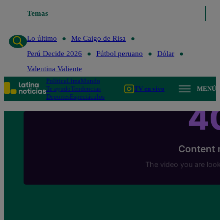
Temas
Lo último
Me Caigo de Ris
Lo último
Me Caigo de Risa
Perú Decide 2026
Fútbol peruano
Dólar
Valentina Valiente
Política
Lima
Mundo
Te ayudo
Tendencias
TV en vivo
MENÚ
Deportes
Espectáculos