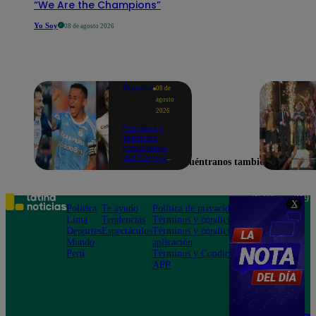
“We Are the Champions”
Yo Soy
08 de agosto 2026
Deportes
08 de
agosto
2026
Partidos y
tabla de
posiciones
del Torneo
Encuéntranos también en
Clausura EN
VIVO: así van
los equipos
en la fecha 4
Teléfono: 219
X
Política
Te ayudo
Política de privacidad
1000
Lima
Tendencias
Términos y condiciones
Av. San
Deportes
Espectáculos
Términos y condiciones
Felipe 968
Mundo
aplicación
Jesús María
Perú
Términos y Condiciones
APP