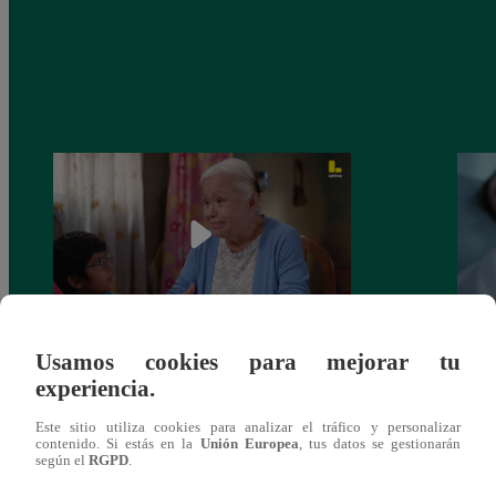
Usamos cookies para mejorar tu
Valentina Valiente capítulo 43: ¡Dolores
Valen
experiencia.
toma una difícil decisión por el futuro de
despi
sus nietos!
Este sitio utiliza cookies para analizar el tráfico y personalizar
contenido. Si estás en la
Unión Europea
, tus datos se gestionarán
según el
RGPD
.