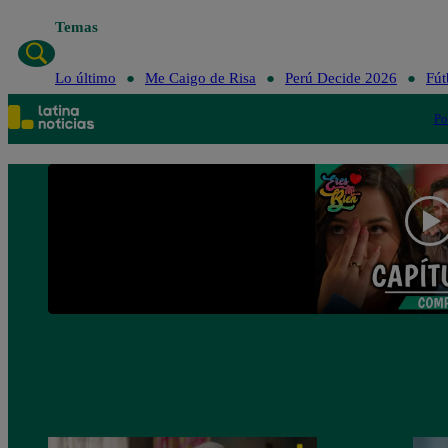
Temas
Lo último
Me Caigo de Risa
Perú Decide 2026
Fút
Po