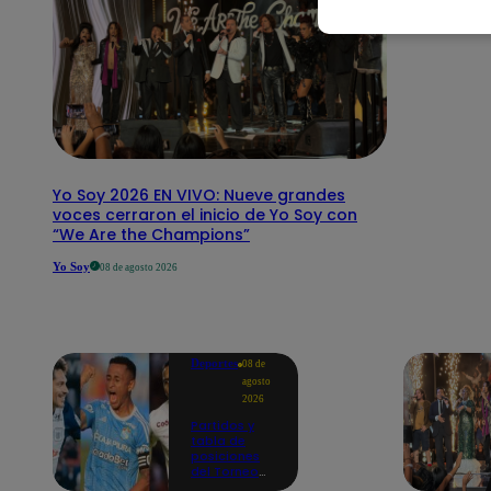
Yo Soy 2026 EN VIVO: Nueve grandes
voces cerraron el inicio de Yo Soy con
“We Are the Champions”
Yo Soy
08 de agosto 2026
Deportes
08 de
agosto
2026
Partidos y
tabla de
posiciones
del Torneo
Clausura EN