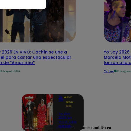
 2026 EN VIVO: Cachín se une a
Yo Soy 2026 
el para cantar una espectacular
Marcelo Mott
ón de “Amor mío”
lanzan a la 
Yo Soy
08 de agosto 2026
08 de agost
Yo
08 de
Soy
agosto
2026
Yo Soy
2026 EN
VIVO: Julio
Iglesias,
Encuéntranos también en
José José,