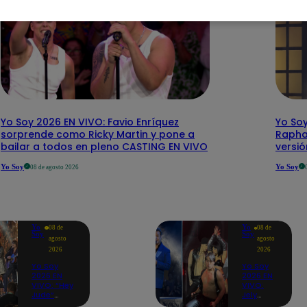
Yo Soy 2026 EN VIVO: Favio Enríquez
Yo Soy
sorprende como Ricky Martin y pone a
Rapha
bailar a todos en pleno CASTING EN VIVO
versi
Yo Soy
Yo Soy
08 de agosto 2026
Yo
Yo
08 de
08 de
Soy
Soy
agosto
agosto
2026
2026
Yo Soy
Yo Soy
2026 EN
2026 EN
VIVO: “Hey
VIVO:
Jude”
Jely
reúne a
Reátegui