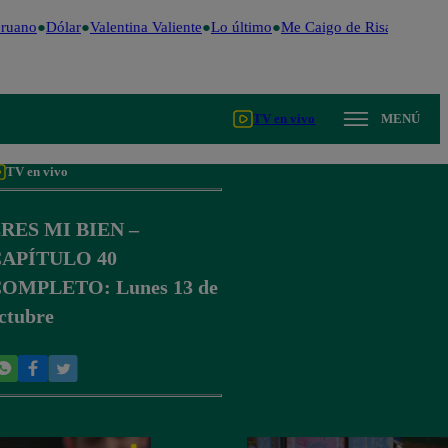
ruano
Dólar
Valentina Valiente
Lo último
Me Caigo de Risa
Perú De
TV en vivo
MENÚ
TV en vivo
RES MI BIEN –
APÍTULO 40
OMPLETO: Lunes 13 de
ctubre