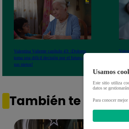
Valentina Valiente capítulo 43: ¡Dolores
Valen
toma una difícil decisión por el futuro de
despi
sus nietos!
Usamos cook
Este sitio utiliza c
datos se gestionará
También te puede i
Para conocer mejor 