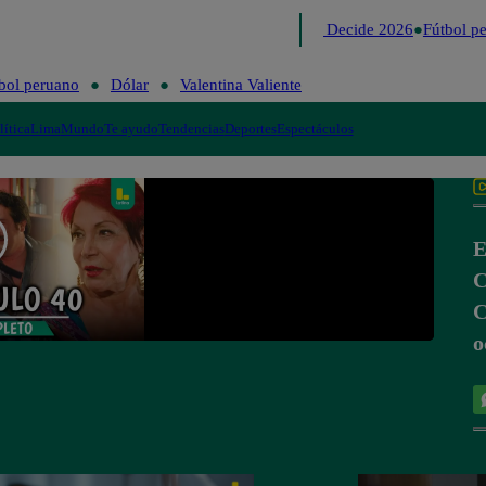
Lo último
Me Caigo de Risa
Perú Decide 2026
Fútbol pe
bol peruano
Dólar
Valentina Valiente
lítica
Lima
Mundo
Te ayudo
Tendencias
Deportes
Espectáculos
E
C
C
o