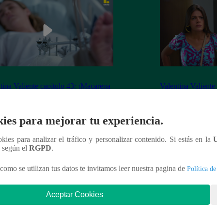
tina Valiente capítulo 43: ¡Macarena
Valentina Valiente
erta desorientada tras accidente!
Gabo rompen su ne
enfrentamiento!
ies para mejorar tu experiencia.
ookies para analizar el tráfico y personalizar contenido. Si estás en la
n según el
RGPD
.
nteresar
como se utilizan tus datos te invitamos leer nuestra pagina de
Política de
Aceptar Cookies