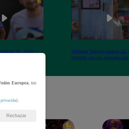
 capítulo 43: ¡Jenny y
Valentina Valiente capítulo 43: 
gocio tras tenso
Wilfredo casi son atrapados por
Unión Europea
, tus
.
 privacidad
Rechazar