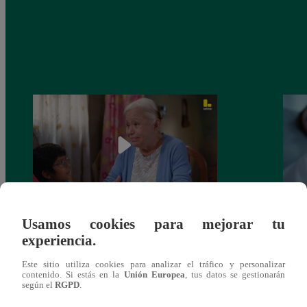
Usamos cookies para mejorar tu
Valentina Valiente capítulo 43: ¡Dolores
Valen
experiencia.
toma una difícil decisión por el futuro de
despi
sus nietos!
Este sitio utiliza cookies para analizar el tráfico y personalizar
contenido. Si estás en la
Unión Europea
, tus datos se gestionarán
según el
RGPD
.