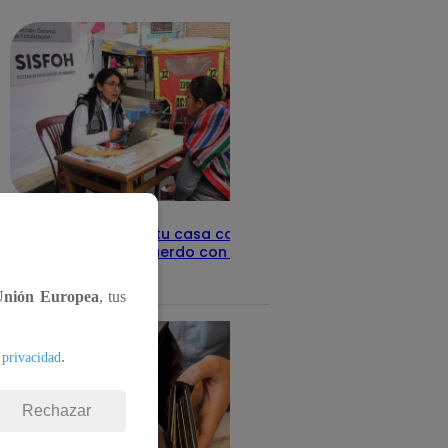
detalles
Revisa con tu DNI si tu casa califica
como pobre, de acuerdo con el Sisfoh
Te ayudo
25 de mayo 2026
Unión Europea
, tus
.
 privacidad
Rechazar