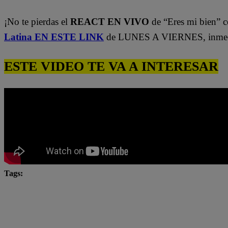
¡No te pierdas el
REACT EN VIVO
de “Eres mi bien” c
Latina EN ESTE LINK
de LUNES A VIERNES, inmedi
ESTE VIDEO TE VA A INTERESAR
Tags:
César Ritter
Eres mi bien
Latina
latina n
Natalia Salas
novela latina
novelas
novelas
televisión