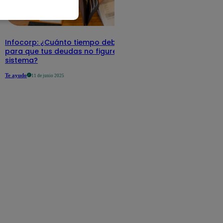
Infocorp: ¿Cuánto tiempo debe pasar
para que tus deudas no figuren en su
sistema?
Te ayudo
11 de junio 2025