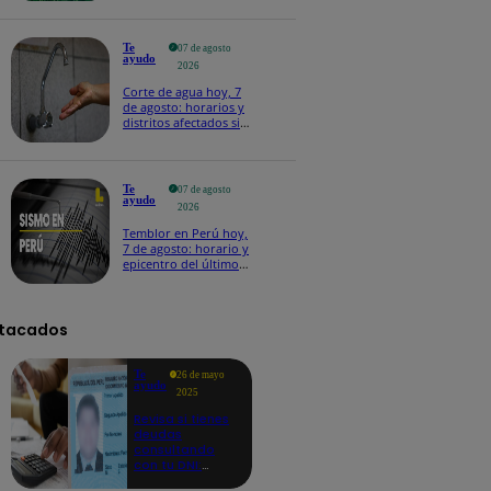
Te
07 de agosto
ayudo
2026
Corte de agua hoy, 7
de agosto: horarios y
distritos afectados sin
el servicio de Sedapal
Te
07 de agosto
ayudo
2026
Temblor en Perú hoy,
7 de agosto: horario y
epicentro del último
sismo, según IGP
tacados
Te
26 de mayo
ayudo
2025
Revisa si tienes
deudas
consultando
con tu DNI:
aquí los