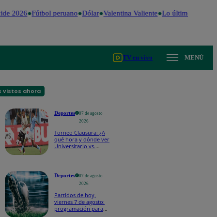
de 2026
Fútbol peruano
Dólar
Valentina Valiente
Lo último
Me Caig
TV en vivo
MENÚ
 vistos ahora
Deportes
07 de agosto
2026
Torneo Clausura: ¿A
qué hora y dónde ver
Universitario vs.
Sporting Cristal por la
fecha 4?
Deportes
07 de agosto
2026
Partidos de hoy,
viernes 7 de agosto:
programación para
ver fútbol EN VIVO