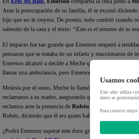
En
Eres Mi Bien
,
Emerson
compartía la cena junto a
Me
Ante la preocupación de su familia, él se excusó diciendo
hijo que no le creyera. De pronto, todo cambió cuando r
saliendo de la casa y el texto:
“Este es el amante de tu m
El impacto fue tan grande que Emerson empezó a temblar 
pensaron que se trataba de un infarto y reaccionaron de in
Emerson alcanzó a decirle a Meche que la amaba mucho, l
llamar una ambulancia, pero Emerson, apenas pudiendo hab
Usamos cook
Molesta por el susto, Meche lo llamó “alaraco” y Emerson
Este sitio utiliza c
reclamaron a su madre, asegurando que el estado0 de su p
datos se gestionará
reclamos ante la presencia de
Rubén
y
Vicente
. Meche, o
Para conocer mejor 
Rubén, diciendo que él era quien había hecho que Emers
¿Podrá Emerson superar este duro golpe? ¿Qué hará con l