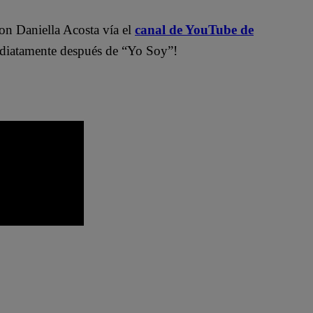
on Daniella Acosta vía el
canal de YouTube de
atamente después de “Yo Soy”!
ovelas
Latina Televisión
Mónica Sánchez
 latina
Paul Martín
Pierina Carcelén