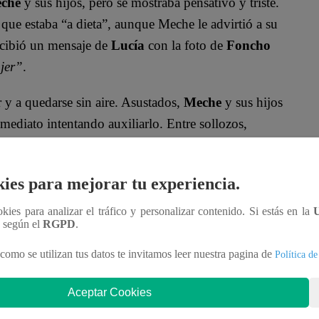
che
y sus hijos, pero se mostraba pensativo y triste.
 que estaba “a dieta”, aunque Meche le advirtió a su
ecibió un mensaje de
Lucía
con la foto de
Foncho
ujer”
.
y a quedarse sin aire. Asustados,
Meche
y sus hijos
mediato intentando auxiliarlo. Entre sollozos,
o que aumentó el pánico de todos. Ella pidió
lar, dijo que era solo un dolor de barriga.
ies para mejorar tu experiencia.
 terminó yéndose entre lágrimas. Sus hijos le
ookies para analizar el tráfico y personalizar contenido. Si estás en la
adre era culpa de la tensión generada por sus
n según el
RGPD
.
fendida, terminó responsabilizando directamente a
como se utilizan tus datos te invitamos leer nuestra pagina de
Política de
on comiera “puras cosas malas”.
Aceptar Cookies
a foto que recibió? Descúbrelo en los próximos