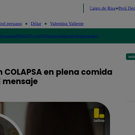
Lo último
Me Caigo de Risa
Perú Deci
bol peruano
Dólar
Valentina Valiente
lítica
Lima
Mundo
Te ayudo
Tendencias
Deportes
Espectáculos
Más
son COLAPSA en plena comida
E mensaje