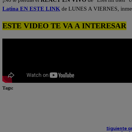
Latina EN ESTE LINK
de LUNES A VIERNES, inmedi
ESTE VIDEO TE VA A INTERESAR
Tags:
César Ritter
Eres mi bien
Latina
latina n
Natalia Salas
novela latina
novelas
novelas
televisión
Siguiente a