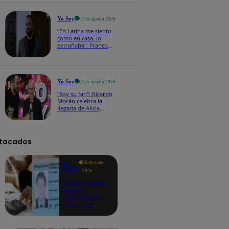
a los viernes
Yo Soy
07 de agosto 2026
"En Latina me siento
como en casa, lo
extrañaba": Franco
Cabrera emocionado
por estreno de Yo Soy
2026
Yo Soy
07 de agosto 2026
"Soy su fan": Ricardo
Morán celebra la
llegada de Alicia
Mercado a Yo Soy
2026
tacados
Te
26 de mayo
ayudo
2025
Revisa si tienes
deudas
consultando
con tu DNI:
aquí los
detalles