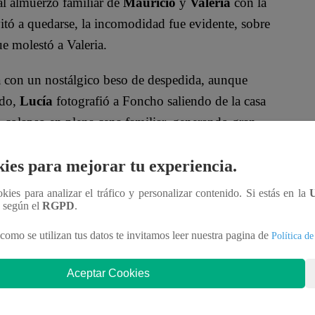
al almuerzo familiar de
Mauricio
y
Valeria
con la
itó a quedarse, la incomodidad fue evidente, sobre
e molestó a Valeria.
a con un nostálgico beso de despedida, aunque
ado,
Lucía
fotografió a Foncho saliendo de la casa
n colapso en plena cena familiar, generando gran
ies para mejorar tu experiencia.
ras faltar a entrenamientos, mientras que
Rebeca
fue
ookies para analizar el tráfico y personalizar contenido. Si estás en la
un caso de fracaso. Finalmente,
Leticia
volvió a
n según el
RGPD
.
urando que estaba equivocada.
como se utilizan tus datos te invitamos leer nuestra pagina de
Política de
or la presencia de Rubén? ¿Qué pasará entre Foncho
Aceptar Cookies
e viene en
“Eres Mi Bien”
.