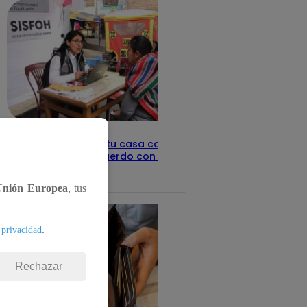
Revisa con tu DNI si tu casa califica
como pobre, de acuerdo con el Sisfoh
Te ayudo
25 de mayo 2026
Unión Europea
, tus
.
 privacidad
Rechazar