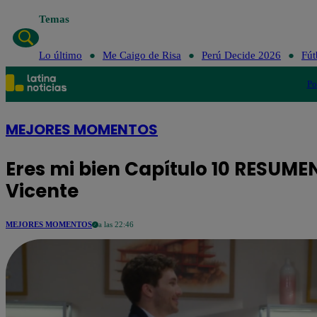
Temas
Lo
Lo último
Me Caigo de Risa
Perú Decide 2026
Fút
Po
MEJORES MOMENTOS
Eres mi bien Capítulo 10 RESUME
Vicente
MEJORES MOMENTOS
a las 22:46