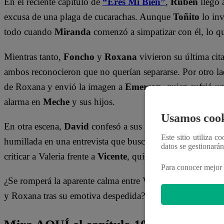
En el reciente capítulo de
“Eres Mi Bien”
,
Rubén
llegó 
excusa de una plaga de cucarachas. Aunque
Toñito
lo inv
todo cuando
Miranda
comenzó a simpatizar con él, lo qu
Mientras tanto,
Foncho
y
Roxana
vivieron su última cit
ambos reconocieron que no querían separarse. Por otro l
de Roxana y envió la imagen a
Emerson
, quien sufrió u
alarma en
Meche
y sus hijos.
Usamos cook
En otra escena,
David
confesó a sus padres su cansancio t
Este sitio utiliza c
humillada en una entrevista que buscaba exponerla como 
datos se gestionará
criticar a Valeria frente a
Vicente
, quien la enfrentó aseg
Para conocer mejor 
¿Se romperá la aparente calma entre Valeria y Mauricio p
y Roxana tras su emotiva despedida? No te pierdas lo qu