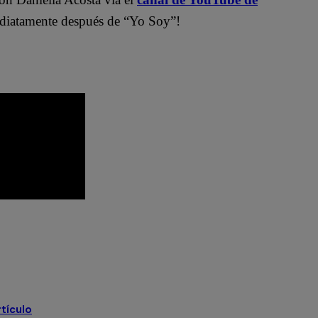
atamente después de “Yo Soy”!
ovelas
Latina Televisión
Mónica Sánchez
 latina
Paul Martín
Pierina Carcelén
rtículo