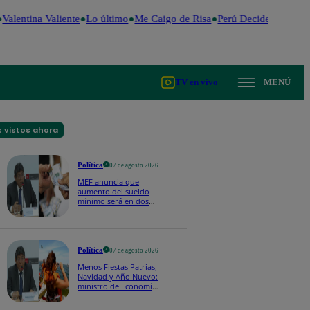
alentina Valiente
Lo último
Me Caigo de Risa
Perú Decide 2026
Fút
TV en vivo
MENÚ
 vistos ahora
Política
07 de agosto 2026
MEF anuncia que
aumento del sueldo
mínimo será en dos
etapas: "El primero,
posiblemente, de S/
100 y el otro de S/ 70"
Política
07 de agosto 2026
Menos Fiestas Patrias,
Navidad y Año Nuevo:
ministro de Economía
anuncia que se
moverán los feriados