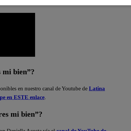
bien” vía YouTube de Latina
s mi bien”?
ponibles en nuestro canal de Youtube de
Latina
.pe en ESTE enlace
.
es mi bien”?
on Daniella Acosta vía el
canal de YouTube de