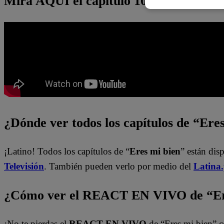
Mira AQUÍ el capítulo 10 de “Eres mi 
¿Dónde ver todos los capítulos de “Ere
¡Latino! Todos los capítulos de “
Eres mi bien
” están dis
Televisión
. También pueden verlo por medio del
Latina
¿Cómo ver el REACT EN VIVO de “Er
¡No te pierdas el
REACT EN VIVO
de “Eres mi bien” c