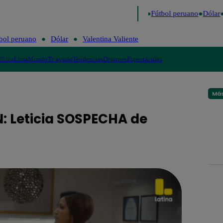
 último
Me Caigo de Risa
Perú Decide 2026
Fútbol peruano
Dólar
V
bol peruano
Dólar
Valentina Valiente
lítica
Lima
Mundo
Te ayudo
Tendencias
Deportes
Espectáculos
Más
N: Leticia SOSPECHA de