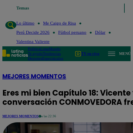
Temas
Lo último
Me Caigo de Risa
Lo último
Me Caigo de Risa
Perú Decide 2026
Fútbol peruano
Dólar
Valentina Valiente
Política
Lima
Mundo
Te ayudo
Tendencias
TV en vivo
MENÚ
Deportes
Espectáculos
MEJORES MOMENTOS
Eres mi bien Capítulo 18: Vicent
conversación CONMOVEDORA fre
MEJORES MOMENTOS
a las 22:36