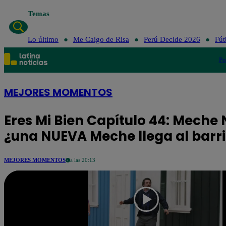
Temas
Lo último
Me Caigo de Risa
Perú Decid
Lo último
Me Caigo de Risa
Perú Decide 2026
Fút
Po
MEJORES MOMENTOS
Eres Mi Bien Capítulo 44: Meche
¿una NUEVA Meche llega al barr
MEJORES MOMENTOS
a las 20:13