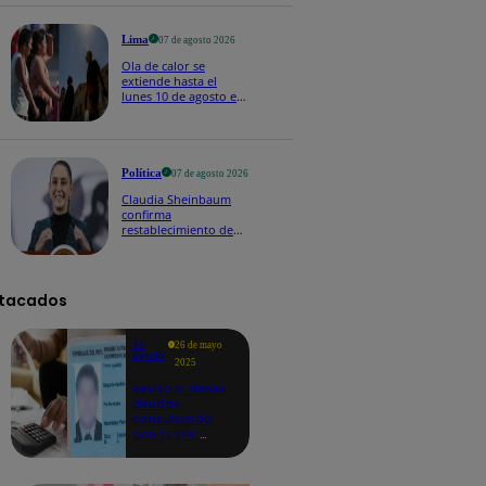
Lima
07 de agosto 2026
Ola de calor se
extiende hasta el
lunes 10 de agosto en
Lima y otras 16
regiones
Política
07 de agosto 2026
Claudia Sheinbaum
confirma
restablecimiento de
las reacciones con
Perú: "Fue un gesto de
buena voluntad hacia
México" | VIDEO
tacados
Te
26 de mayo
ayudo
2025
Revisa si tienes
deudas
consultando
con tu DNI:
aquí los
detalles