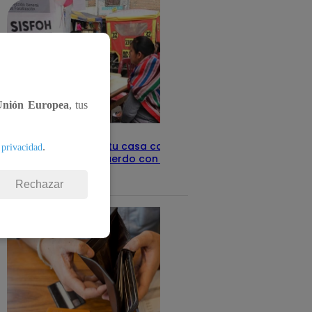
Unión Europea
, tus
Revisa con tu DNI si tu casa califica
.
 privacidad
como pobre, de acuerdo con el Sisfoh
Te ayudo
25 de mayo 2026
Rechazar