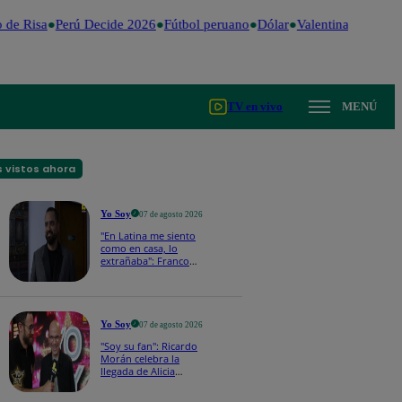
de Risa
Perú Decide 2026
Fútbol peruano
Dólar
Valentina Valiente
TV en vivo
MENÚ
 vistos ahora
Yo Soy
07 de agosto 2026
"En Latina me siento
como en casa, lo
extrañaba": Franco
Cabrera emocionado
por estreno de Yo Soy
2026
Yo Soy
07 de agosto 2026
"Soy su fan": Ricardo
Morán celebra la
llegada de Alicia
Mercado a Yo Soy
2026