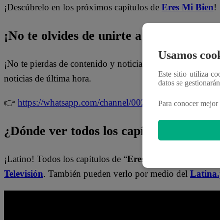
¡Descúbrelo en los próximos capítulos de
Eres Mi Bien
!
¡No te olvides de unirte a nuestro canal 
Usamos cook
¡No te pierdas de contenido y noticias
EXCLUSIVAS
! I
Este sitio utiliza c
noticias de última hora.
datos se gestionará
👉
https://whatsapp.com/channel/0029Va4WPy1FMqr
Para conocer mejor 
¿Dónde ver todos los capítulos de “Ere
¡Latino! Todos los capítulos de “
Eres mi bien
” están dis
Televisión
. También pueden verlo por medio del
Latina