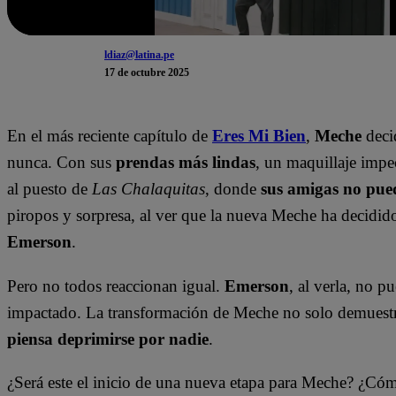
ldiaz@latina.pe
17 de octubre 2025
En el más reciente capítulo de
Eres Mi Bien
,
Meche
decid
nunca. Con sus
prendas más lindas
, un maquillaje impec
al puesto de
Las Chalaquitas
, donde
sus amigas no pue
piropos y sorpresa, al ver que la nueva Meche ha decidid
Emerson
.
Pero no todos reaccionan igual.
Emerson
, al verla, no 
impactado. La transformación de Meche no solo demuestra
piensa deprimirse por nadie
.
¿Será este el inicio de una nueva etapa para Meche? ¿Có