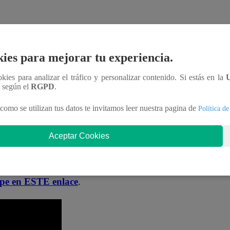
oficial!
ies para mejorar tu experiencia.
nteractúa con los talentos, obtén datos inéditos y
ookies para analizar el tráfico y personalizar contenido. Si estás en la
n según el
RGPD
.
aDNgjzM3Q
como se utilizan tus datos te invitamos leer nuestra pagina de
Política de
s mi bien”?
Aceptar Cookies
ponibles en nuestro canal de Youtube de
Latina
.pe en ESTE enlace
.