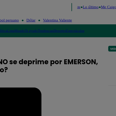
e 2026
Fútbol peruano
Dólar
Valentina Valiente
Lo último
Me Caigo 
bol peruano
Dólar
Valentina Valiente
lítica
Lima
Mundo
Te ayudo
Tendencias
Deportes
Espectáculos
Más
 NO se deprime por EMERSON,
io?