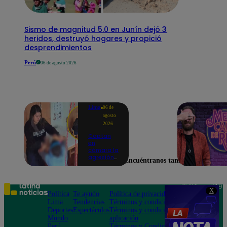
Sismo de magnitud 5.0 en Junín dejó 3
heridos, destruyó hogares y propició
desprendimientos
Perú
06 de agosto 2026
Lima
06 de
agosto
2026
Captan
en
cámara la
agresión
Encuéntranos también en
de una
psicóloga
contra un
niño con
Teléfono: 219
X
autismo:
Política
Te ayudo
Política de privacidad
1000
madre
Lima
Tendencias
Términos y condiciones
Av. San
denuncia
Deportes
Espectáculos
Términos y condiciones
Felipe 968
maltratos
Mundo
aplicación
Jesús María
contínuos
Perú
Términos y Condiciones