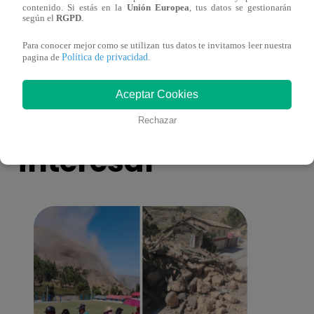
contenido. Si estás en la
Unión Europea
, tus datos se gestionarán
eres tú”: una historia de cartas y amor que
capít
según el
RGPD
.
lo cambiará todo
Para conocer mejor como se utilizan tus datos te invitamos leer nuestra
Política de privacidad
pagina de
.
Aceptar Cookies
También te puede
Rechazar
interesar