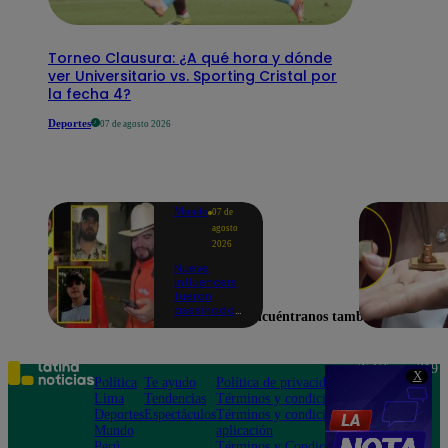
Torneo Clausura: ¿A qué hora y dónde
ver Universitario vs. Sporting Cristal por
la fecha 4?
Deportes
07 de agosto 2026
Mundo
07 de
agosto
2026
Nueve
influencers
fueron
asesinados
Encuéntranos también en
por la
guerra
interna en
el Cártel de
Teléfono: 219
X
Sinaloa
Política
Te ayudo
Política de privacidad
1000
Lima
Tendencias
Términos y condiciones
Av. San
Deportes
Espectáculos
Términos y condiciones
Felipe 968
Mundo
aplicación
Jesús María
Perú
Términos y Condiciones