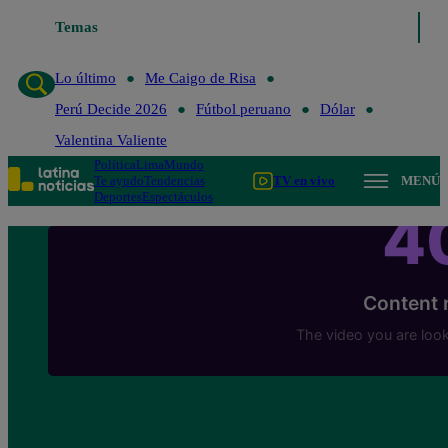
Lo último
Temas
Me Caigo de Risa
Perú Decide 2026
Fútbol peruano
Lo último
Me Caigo de Risa
Perú Decide 2026
Fútbol peruano
Dólar
Valentina Valiente
Política
Lima
Mundo
Te ayudo
Tendencias
TV en vivo
MENÚ
Deportes
Espectáculos