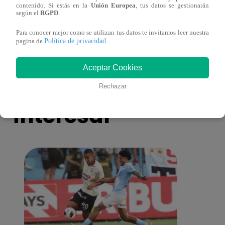
contenido. Si estás en la
Unión Europea
, tus datos se gestionarán
ver capítulo 211 completo (online y
ver c
según el
RGPD
.
español)
españ
Para conocer mejor como se utilizan tus datos te invitamos leer nuestra
Política de privacidad
pagina de
.
Aceptar Cookies
También te puede
Rechazar
interesar