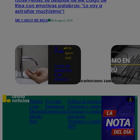
Risa con emotivas palabras: “Lo voy a
extrañar muchísimo”!
ME CAIGO DE RISA
08 de agosto 2026
Te
08 de
ayudo
agosto
2026
Corte de
agua hoy,
8 de
agosto:
Encuéntranos también en
horarios y
distritos
afectados
sin el
Teléfono: 219
X
servicio de
Política
Te ayudo
Política de privacidad
1000
Sedapal
Lima
Tendencias
Términos y condiciones
Av. San
Deportes
Espectáculos
Términos y condiciones
Felipe 968
Mundo
aplicación
Jesús María
Perú
Términos y Condiciones
APP