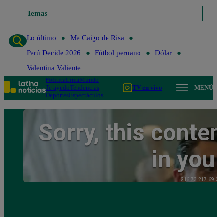
Temas
Lo último
Me Caigo de Ri
Lo último
Me Caigo de Risa
Perú Decide 2026
Fútbol peruano
Dólar
Valentina Valiente
Política
Lima
Mundo
Te ayudo
Tendencias
TV en vivo
MENÚ
Deportes
Espectáculos