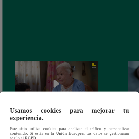
Usamos cookies para mejorar tu
experiencia.
Valentina Valiente capítulo 43: ¡Dolores
Valen
toma una difícil decisión por el futuro de
despi
Este sitio utiliza cookies para analizar el tráfico y personalizar
sus nietos!
contenido. Si estás en la
Unión Europea
, tus datos se gestionarán
según el
RGPD
.