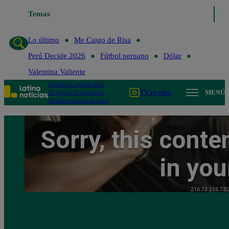
Temas
Lo último
Me Caigo de Ris
Lo último
Me Caigo de Risa
Perú Decide 2026
Fútbol peruano
Dólar
Valentina Valiente
Política
Lima
Mundo
Te ayudo
Tendencias
TV en vivo
MENÚ
Deportes
Espectáculos