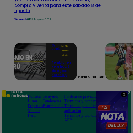
compra y venta para este sábado 8 de
agosto
Te ayudo
08 de agosto 2026
Te
08 de
ayudo
agosto
2026
Temblor en
Perú hoy, 8
de agosto:
horario y
Encuéntranos también en
epicentro
del último
sismo,
según IGP
Teléfono: 219
X
Política
Te ayudo
Política de privacidad
1000
Lima
Tendencias
Términos y condiciones
Av. San
Deportes
Espectáculos
Términos y condiciones
Felipe 968
Mundo
aplicación
Jesús María
Perú
Términos y Condiciones
APP