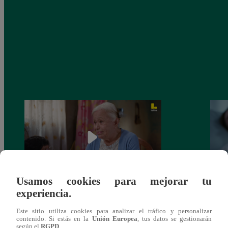
Usamos cookies para mejorar tu
experiencia.
Valentina Valiente capítulo 43: ¡Dolores
Valen
toma una difícil decisión por el futuro de
despi
Este sitio utiliza cookies para analizar el tráfico y personalizar
sus nietos!
contenido. Si estás en la
Unión Europea
, tus datos se gestionarán
según el
RGPD
.