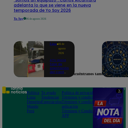
adelanta lo que se viene en la nueva
temporada de Yo Soy 2026
Yo Soy
06 de agosto 2026
Lima
06 de
agosto
2026
ATU inicia
fase de
orientación
del carril
Encuéntranos también en
exclusivo
para el
Corredor
Azul en la
Teléfono: 219
X
av.
Política
Te ayudo
Política de privacidad
1000
Arequipa |
Lima
Tendencias
Términos y condiciones
Av. San
VIDEO
Deportes
Espectáculos
Términos y condiciones
Felipe 968
Mundo
aplicación
Jesús María
Perú
Términos y Condiciones
APP