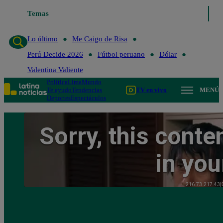
Lo último
Temas
Me Caigo de Risa
Perú Decide 2026
Fútbol peruano
Lo último
Me Caigo de Risa
Perú Decide 2026
Fútbol peruano
Dólar
Valentina Valiente
Política
Lima
Mundo
Te ayudo
Tendencias
TV en vivo
MENÚ
Deportes
Espectáculos