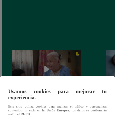
Usamos cookies para mejorar tu
experiencia.
Valentina Valiente capítulo 43: ¡Dolores
Valen
toma una difícil decisión por el futuro de
despi
Este sitio utiliza cookies para analizar el tráfico y personalizar
sus nietos!
contenido. Si estás en la
Unión Europea
, tus datos se gestionarán
según el
RGPD
.