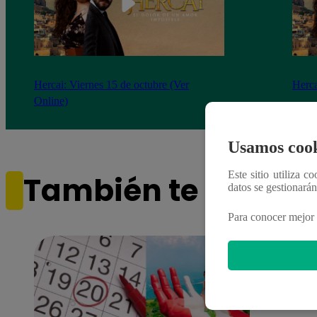
Hercai: Viernes 15 de octubre (Ver
Herca
Online)
Usamos cook
Este sitio utiliza c
También te puede i
datos se gestionará
Para conocer mejor 