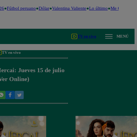
26
Fútbol peruano
Dólar
Valentina Valiente
Lo último
Me Caigo de R
TV en vivo
MENÚ
TV en vivo
ercai: Jueves 15 de julio
Ver Online)