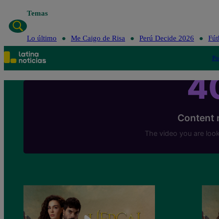
Temas
Lo último
Me Caigo de Risa
Perú Decide 2026
Fút
Po