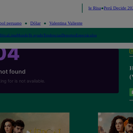
Lo último
Me Caigo de Risa
Perú Decide 20
bol peruano
Dólar
Valentina Valiente
lítica
Lima
Mundo
Te ayudo
Tendencias
Deportes
Espectáculos
H
(