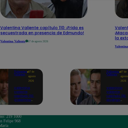
Valentina Valiente capítulo 110: ¡Frida es
Valent
secuestrada en presencia de Edmundo!
¡Macar
la ext
Valentina Valiente
07 de agosto 2026
Valentina
Valentina
Valentina
07 de
07 de
Valiente
Valiente
agosto
agosto
2026
2026
Valentina
Valentina
Valiente
Valiente
capítulo 110:
capítulo 110:
¡Valentina
¡Rodrigo
acompaña a
enfrenta a
Rita en medio
Beto y lo
de su
amenaza co
profundo
llevarlo a
ono: 219 1000
dolor!
prisión por
n Felipe 968
extorsión!
María