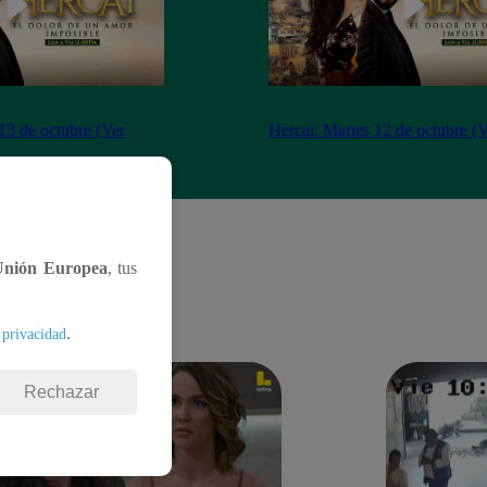
13 de octubre (Ver
Hercai: Martes 12 de octubre (
Unión Europea
, tus
.
 privacidad
Rechazar