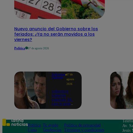
Nuevo anuncio del Gobierno sobre los
feriados: ¿Ya no serán movidos a los
viernes?
Política
07 de agosto 2026
Valentina
07 de
Valiente
agosto
2026
Valentina
Valiente
capítulo 110:
¡Leo le pide
perdón a Elsa
por haberla
dejado sola
durante
Teléf
tantos años!
Política
Te ayudo
Política de privacidad
Av. Sa
Lima
Tendencias
Términos y condiciones
Jesús 