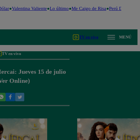
ólar
Valentina Valiente
Lo último
Me Caigo de Risa
Perú Decide 20
TV en vivo
MENÚ
TV en vivo
ercai: Jueves 15 de julio
Ver Online)