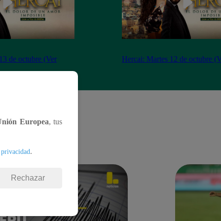
13 de octubre (Ver
Hercai: Martes 12 de octubre (
Unión Europea
, tus
.
 privacidad
Rechazar