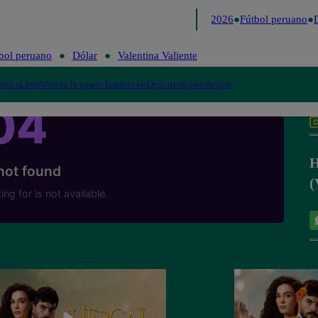
Lo último
Me Caigo de Risa
Perú Decide 2026
Fútbol peruano
D
bol peruano
Dólar
Valentina Valiente
lítica
Lima
Mundo
Te ayudo
Tendencias
Deportes
Espectáculos
H
(