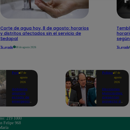
Corte de agua hoy, 8 de agosto: horarios
Temblo
y distritos afectados sin el servicio de
horari
Sedapal
según
Te ayudo
Te ayudo
08 de agosto 2026
Perú
Política
07 de
07 de
agosto
agosto
2026
2026
Gobierno
Elecciones
anuncia
Municipales:
estado de
presentan
emergencia
proyecto de
en siete
ley para
regiones
impedir que
tras sismos
alcaldes
recurrentes
busquen
ono: 219 1000
en Junín
reelección
n Felipe 968
inmediata
María