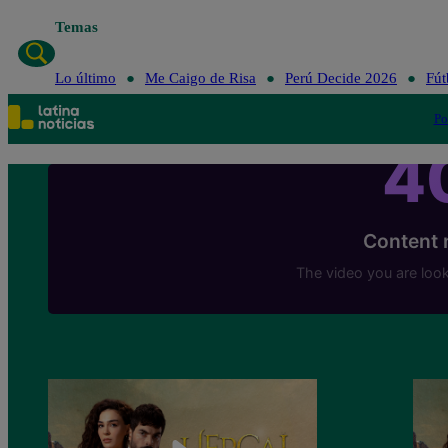
Temas
Lo último
Me Caigo de Risa
Perú Decide 2026
Fút
Po