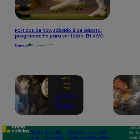
Partidos de hoy, sábado 8 de agosto:
programación para ver fútbol EN VIVO
Deportes
08 de agosto 2026
Perú
07 de
agosto
2026
Giro en caso
de
empresario
secuestrado
y asesinado:
Habría sido
un ajuste de
cuentas
Teléf
Política
Te ayudo
Política de privacidad
Av. Sa
Lima
Tendencias
Términos y condiciones
Jesús 