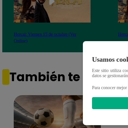
Hercai: Viernes 15 de octubre (Ver
Herca
Online)
Usamos cook
Este sitio utiliza c
También te puede i
datos se gestionará
Para conocer mejor 