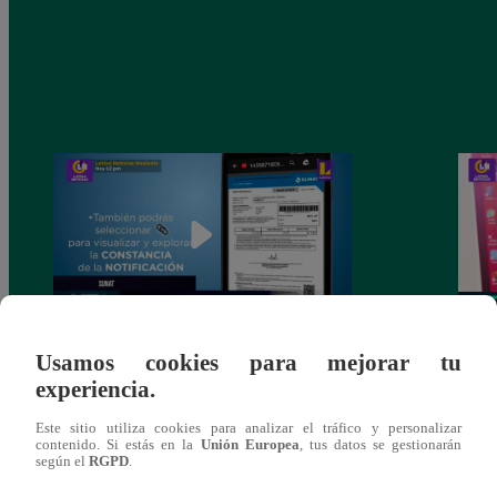
Usamos cookies para mejorar tu
Huella Digital: conoce las webs y
Conoc
experiencia.
aplicaciones para realizar trámites
una e
Este sitio utiliza cookies para analizar el tráfico y personalizar
contenido. Si estás en la
Unión Europea
, tus datos se gestionarán
según el
RGPD
.