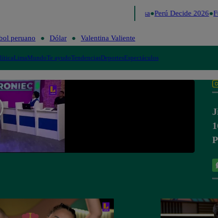
Lo último
Me Caigo de Risa
Perú Decide 2026
Fú
bol peruano
Dólar
Valentina Valiente
lítica
Lima
Mundo
Te ayudo
Tendencias
Deportes
Espectáculos
J
1
P