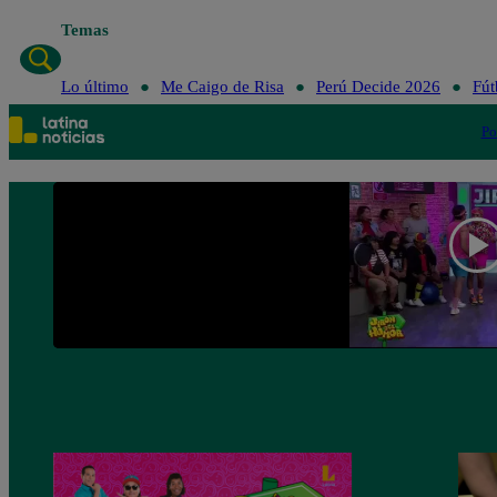
Temas
Lo último
Me Caigo de Risa
Perú Decide 2026
Fút
Po