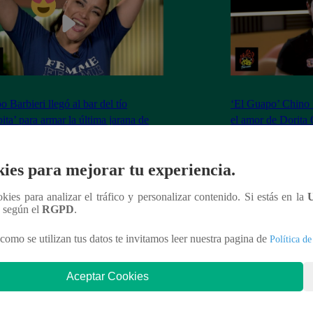
 Barbieri llegó al bar del tío
‘El Guapo’ Chino R
ita’ para armar la última jarana de
el amor de Dorita 
 del Humor
se salió de control
ies para mejorar tu experiencia.
ookies para analizar el tráfico y personalizar contenido. Si estás en la
n según el
RGPD
.
nteresar
como se utilizan tus datos te invitamos leer nuestra pagina de
Política de
Aceptar Cookies