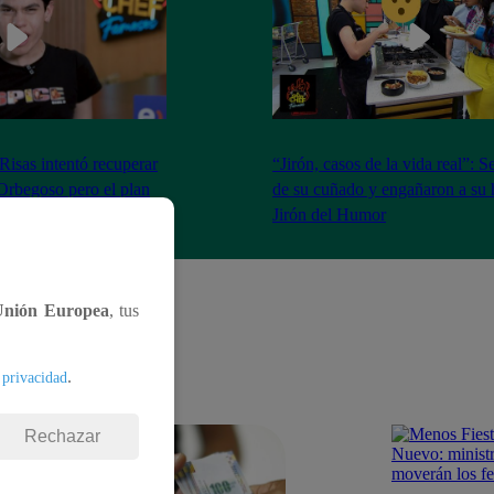
isas intentó recuperar
“Jirón, casos de la vida real”: 
Orbegoso pero el plan
de su cuñado y engañaron a su 
 | Jirón del Humor
Jirón del Humor
Unión Europea
, tus
.
 privacidad
Rechazar