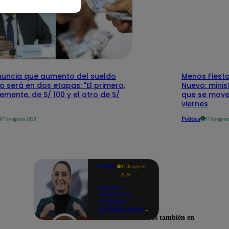
nuncia que aumento del sueldo
Menos Fiesta
 será en dos etapas: "El primero,
Nuevo: mini
emente, de S/ 100 y el otro de S/
que se mover
viernes
Política
07 de agosto 2026
07 de agost
Política
07 de agosto
2026
Claudia
Sheinbaum
confirma
restablecimiento
de las
Encuéntranos también en
reacciones con