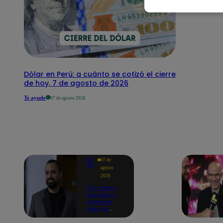
Dólar en Perú: a cuánto se cotizó el cierre
de hoy, 7 de agosto de 2026
Te ayudo
07 de agosto 2026
Yo
07 de
Soy
agosto
2026
"En Latina
me siento
como en
casa, lo
extrañaba":
Franco