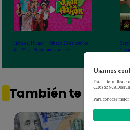
Jirón del Humor – Sábado 28 de octubre
Zambo
de 2023 – Programa Completo
‘Chap
Jirón
Usamos cook
Este sitio utiliza c
datos se gestionará
También te puede i
Para conocer mejor 