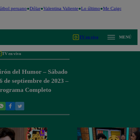
tbol peruano
Dólar
Valentina Valiente
Lo último
Me Caigo de Risa
TV en vivo
MENÚ
TV en vivo
irón del Humor – Sábado
6 de septiembre de 2023 –
rograma Completo